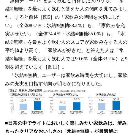
無糖チューハイをよく飲むと回答した人のうち、「氷
結®無糖」を最もよく飲むと答えた人の傾向を見てみまし
た。すると前述［図5］の「家飲みの時間を大切にした
い」（全体80.7％：氷結®無糖88.2％）も、「家飲みを充
実させたい」（全体74.4％：氷結®無糖85.0％）も、「氷
結®無糖」を最もよく飲む人のスコアが家飲みをする人の
平均値より高く、「家飲みが好きだ」と答えた人は「氷
結®無糖」を最もよく飲む人では90.6％（全体83.2％）と9
割を超えています［図11］。
「氷結®無糖」ユーザーは家飲み時間を大切にし、家飲
みの充実を目指す傾向が明らかになりました。
■日常の中でライトにおいしく楽しみたい家飲みは、澄み
きったクリアなおいしさの「氷結®無糖」が最適解に