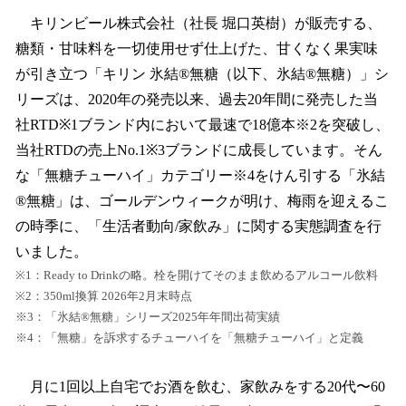
ね
！
キリンビール株式会社（社長 堀口英樹）が販売する、
数
糖類・甘味料を一切使用せず仕上げた、甘くなく果実味
を
が引き立つ「キリン 氷結®無糖（以下、氷結®無糖）」シ
読
み
リーズは、2020年の発売以来、過去20年間に発売した当
込
社RTD※1ブランド内において最速で18億本※2を突破し、
み
当社RTDの売上No.1※3ブランドに成長しています。そん
中
で
な「無糖チューハイ」カテゴリー※4をけん引する「氷結
す
®無糖」は、ゴールデンウィークが明け、梅雨を迎えるこ
の時季に、「生活者動向/家飲み」に関する実態調査を行
いました。
※1：Ready to Drinkの略。栓を開けてそのまま飲めるアルコール飲料
※2：350ml換算 2026年2月末時点
※3：「氷結®無糖」シリーズ2025年年間出荷実績
※4：「無糖」を訴求するチューハイを「無糖チューハイ」と定義
月に1回以上自宅でお酒を飲む、家飲みをする20代〜60