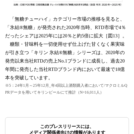
「無糖チューハイ」カテゴリー市場の推移を見ると、
「氷結®無糖」が発売された2020年当時、RTD市場で4％
だったシェアは2025年には20％と約5倍に拡大［図13］。
糖類・甘味料を一切使用せず仕上げた甘くなく果実味
が引き立つ「キリン 氷結®無糖」シリーズは、2020年の
発売以来当社RTDの売上No.1ブランドに成長し、過去20
年間に発売した当社RTDブランド内において最速で18億
本を突破しています。
※5：24年1月～25年12月_年4回以上酒類購入者において/マクロミルQ
PRデータを用いてキリンビールにて推計（N=16,011人）
このプレスリリースには、
メディア関係者向けの情報があります