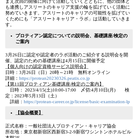
まえ次回の開催に向けて活動していくとともに、他の団体と
も連携しアスリートのキャリア支援の輪を拡げていく活動に
努めていきます。アスリートのキャリアの可能性を拡げてい
くためにも「アスリートキャリア・ラボ」は活動していきま
す。
プロティアン認定についての説明会、基礎講座/検定の
ご案内
3月26日に認定や認定者のラボ活動のご紹介する説明会を開
催、認定のための基礎講座は4月15日に開催予定
【個人向けの認定資格サービス説明会】
日時：3月26日（日）20時～21時 無料オンライン
詳細：
https://protean20230326.peatix.co.jp
【第11回プロティアン基礎講座/検定のご案内】
日時： 2023/4/15(土)10:00-17:00 〆切:4月10日(月) 検
定：2023年5月13日（土）
詳細：
https://protean-career.or.jp/license/basic-examination-lp
【協会概要】
正式名称：一般社団法人プロティアン・キャリア協会
所在地：東京都新宿区西新宿3-2-9新宿ワシントンホテルビル
本館2F