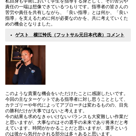
私自身も学術において学生を指導する身として、その苦労や
責任の一端は想像できているつもりです。指導者の皆さんの
苦労や責任を共有しながら、「良い指導」とは何か、「良い
指導」を支えるために何が必要なのかを、共に考えていくた
めの機会となりました。
ゲスト 横江怜氏（フットサル元日本代表）コメント
このような貴重な機会をいただけたことに感謝したいです。
今回の主なターゲットである指導者に対し思うこととして、
カテゴリーや年代によってアプローチは変わるものの、目先
の勝利だけが大事ではないと考えます。
今の結果も求めなきゃいけないバランスも大変難しい作業だ
と思いますが、大事なのはその選手の未来であり将来だと考
えています。時間がかかることだと思いますが、選手という
のは後から気付かされる部分は多々あると思います。