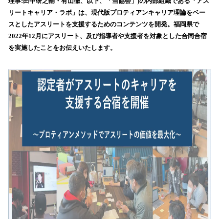
理事:田中研之輔・有山徹、以下、「当協会」)の内部組織である「アス
読
リートキャリア・ラボ」は、現代版プロティアンキャリア理論をベー
み
スとしたアスリートを支援するためのコンテンツを開発。福岡県で
込
2022年12月にアスリート、及び指導者や支援者を対象とした合同合宿
み
を実施したことをお伝えいたします。
中
で
す