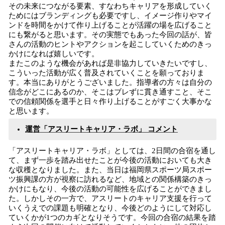
その未来につながる要素、すなわちキャリアを形成していく
ためにはブランディングも必要ですし、イメージ作りやマイ
ンドを時間をかけて作り上げることが活躍の場を広げること
にも繋がると思います。その実態でもあった今回の話が、皆
さんの活動のヒントやアクションを起こしていくためのきっ
かけになれば嬉しいです。
またこのような機会があれば是非協力していきたいですし、
こういった活動が広く普及されていくことを願っておりま
す。本当にありがとうございました。指導者の方々は自分の
信念がどこにあるのか、そこはブレずに貫き通すこと、そこ
での信頼関係を選手と日々作り上げることがすごく大事かな
と思います。
運営「アスリートキャリア・ラボ」 コメント
「アスリートキャリア・ラボ」としては、2日間の合宿を通し
て、まず一歩を踏み出せたことが今後の活動においても大き
な収穫となりました。また、当日は福岡県スポーツ局スポー
ツ振興課の方が視察に訪れるなど、地域との関係構築のきっ
かけにもなり、今後の活動の可能性を広げることができまし
た。しかしその一方で、アスリートのキャリア支援を行って
いくうえでの課題も明確となり、今後どのようにして対応し
ていくかが1つのカギとなりそうです。今回の合宿の結果を踏