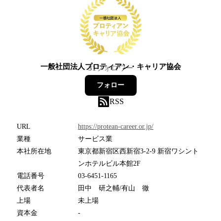
一般社団法人プロティアン・キャリア協会
31
フォロワー
フォロー
RSS
URL
https://protean-career.or.jp/
業種
サービス業
本社所在地
東京都新宿区西新宿3-2-9 新宿ワシント
ンホテルビル本館2F
電話番号
03-6451-1165
代表者名
田中 研之輔/有山 徹
上場
未上場
資本金
-