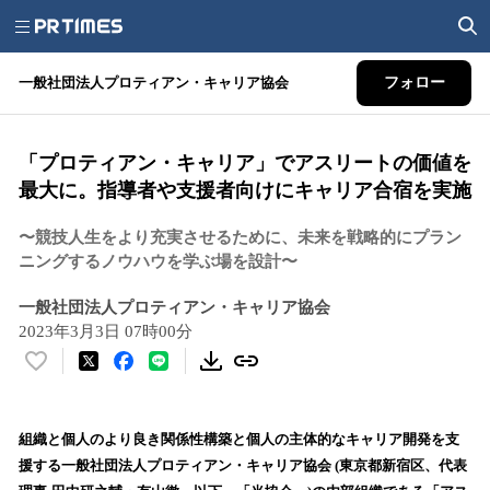
一般社団法人プロティアン・キャリア協会
フォロー
「プロティアン・キャリア」でアスリートの価値を
最大に。指導者や支援者向けにキャリア合宿を実施
〜競技人生をより充実させるために、未来を戦略的にプラン
ニングするノウハウを学ぶ場を設計〜
一般社団法人プロティアン・キャリア協会
2023年3月3日 07時00分
い
い
ね
！
組織と個人のより良き関係性構築と個人の主体的なキャリア開発を支
数
援する一般社団法人プロティアン・キャリア協会 (東京都新宿区、代表
を