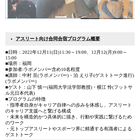
アスリート向け合同合宿プログラム概要
■日時：2022年12月11(日)11:30～19:00、12月12(月)9:00～
15:00
■場所：福岡
■参加者:ラボメンバー含め10名程度
■講師：中村 亘(ラボメンバー)・泊 えり子(ゲストトーク進行)
(ラボメンバー)
■ゲスト：山下 慎一(福岡大学法学部教授)・横江 怜(フットサ
ル元日本代表)
■プログラムの特徴
・指導者自身がキャリア自律への歩みを体感し、アスリート
のキャリア支援へと繋げる構成
・未来を構造的かつ具体的に描き、行動や実践に繋げるため
のワーク
・元トップアスリートやスポーツ界に精通する有識者による
ゲストトーク