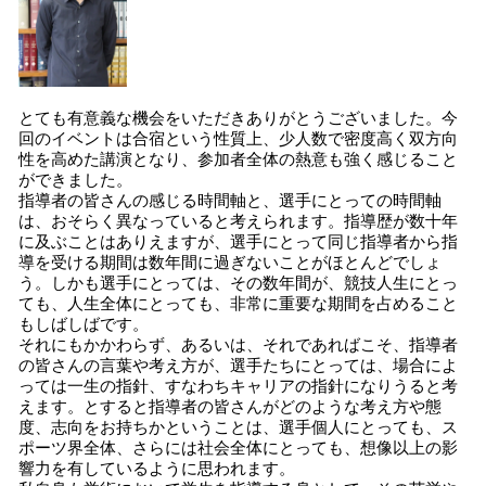
とても有意義な機会をいただきありがとうございました。今
回のイベントは合宿という性質上、少人数で密度高く双方向
性を高めた講演となり、参加者全体の熱意も強く感じること
ができました。
指導者の皆さんの感じる時間軸と、選手にとっての時間軸
は、おそらく異なっていると考えられます。指導歴が数十年
に及ぶことはありえますが、選手にとって同じ指導者から指
導を受ける期間は数年間に過ぎないことがほとんどでしょ
う。しかも選手にとっては、その数年間が、競技人生にとっ
ても、人生全体にとっても、非常に重要な期間を占めること
もしばしばです。
それにもかかわらず、あるいは、それであればこそ、指導者
の皆さんの言葉や考え方が、選手たちにとっては、場合によ
っては一生の指針、すなわちキャリアの指針になりうると考
えます。とすると指導者の皆さんがどのような考え方や態
度、志向をお持ちかということは、選手個人にとっても、ス
ポーツ界全体、さらには社会全体にとっても、想像以上の影
響力を有しているように思われます。