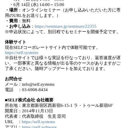
・6月 14日 (水) 14:00～15:00
・場所
：オンラインセミナー（お申し込みいただいた方に専
用のURLをお送りします。）
・費用
：無料
・お申し込み
：
https://seminars.jp/seminars/22355
※申込状況によって、別日程でもセミナーを開催予定です。
体験サイト
現在SELFコーポレートサイト内で体験可能です。
https://self.systems
※自社サイトでは様々な実証を行なっており、返答速度が遅
い、一部事実と異なる情報が出る等のケースがありますがご
了承ください。随時アップデートを加えております。
お問合せ
メール：info@self.systems
電話 ：03-6908-8434
■SELF株式会社 会社概要
所在地：東京都新宿区西新宿6-15-1 ラ・トゥール新宿6F
開業日：2014年11月13日
代表者：代表取締役 生見 臣司
URL ：
https://self.systems
アプリ：
https://self.software