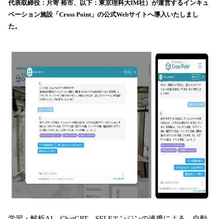
代表取締役：片寄 裕市、以下：東京理科大IM社）が運営するインキュ
込
ベーション施設「Cross Point」の公式Webサイトへ導入いたしまし
み
た。
中
で
す
学習・解析AI、ChatGPT、SELFエンジンの連携による、自動