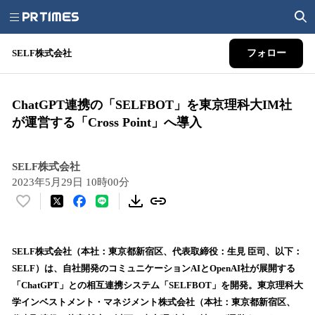
SELF株式会社
フォロー
ChatGPT連携の「SELFBOT」を東京理科大IM社
が運営する「Cross Point」へ導入
SELF株式会社
2023年5月29日 10時00分
い
い
ね
！
SELF株式会社（本社：東京都新宿区、代表取締役：生見 臣司、以下：
数
SELF）は、自社開発のコミュニケーションAIとOpenAI社が展開する
を
「ChatGPT」との相互連携システム「SELFBOT」を開発。東京理科大
読
学インベストメント・マネジメント株式会社（本社：東京都新宿区、
み