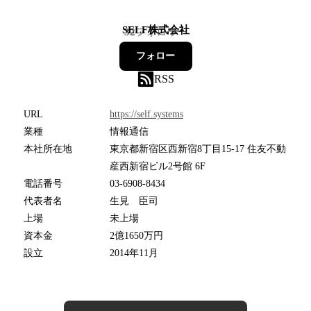
SELF株式会社
32
フォロワー
フォロー
RSS
URL
https://self.systems
業種
情報通信
本社所在地
東京都新宿区西新宿8丁目15-17 住友不動
産西新宿ビル2号館 6F
電話番号
03-6908-8434
代表者名
生見 臣司
上場
未上場
資本金
2億1650万円
設立
2014年11月