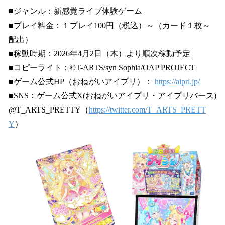
■ジャンル：新感覚ライブ体験ゲーム
■プレイ料金：１プレイ100円（税込）～（カード１枚～
配出）
■稼動時期：2026年4月2日（木）より順次稼動予定
■コピーライト：©T-ARTS/syn Sophia/OAP PROJECT
■ゲーム公式HP（おねがいアイプリ）：
https://aipri.jp/
■SNS：ゲーム公式X(おねがいアイプリ・アイプリバース)
@T_ARTS_PRETTY（
https://twitter.com/T_ARTS_PRETT
Y
）