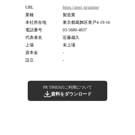
URL
https://aipri.jp/anime/
業種
製造業
本社所在地
東京都葛飾区青戸4-19-16
電話番号
03-5680-4837
代表者名
近藤歳久
上場
未上場
資本金
-
設立
-
PR TIMESのご利用について
資料をダウンロード