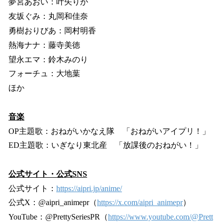
夢宮あおい：叶矢りか
友坂ぐみ：丸岡和佳奈
勇樹おりびあ：岡村明香
熱海ナナ：藤寺美徳
望永エマ：鈴木みのり
フォーチュ：大地葉
ほか
音楽
OP主題歌：おねがいかなえ隊 「おねがいアイプリ！」
ED主題歌：いぎなり東北産 「放課後のおねがい！」
公式サイト・公式SNS
公式サイト：
https://aipri.jp/anime/
公式X：@aipri_animepr（
https://x.com/aipri_animepr
）
YouTube：@PrettySeriesPR（
https://www.youtube.com/@Prett