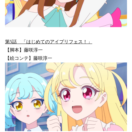
第5話 「はじめてのアイプリフェス！」
【脚本】藤咲淳一
【絵コンテ】藤咲淳一