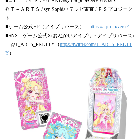
■コピーライト：©T-ARTS/syn Sophia/OAP PROJECT
© Ｔ－ＡＲＴＳ / syn Sophia / テレビ東京 / ＰＳプロジェク
ト
■ゲーム公式HP（アイプリバース）：
https://aipri.jp/verse/
■SNS：ゲーム公式X(おねがいアイプリ・アイプリバース)
@T_ARTS_PRETTY（
https://twitter.com/T_ARTS_PRETT
Y
）