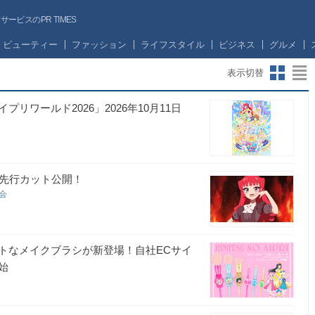
ビスのPR TIMES
ビューティー
ファッション
ライフスタイル
ビジネス
グルメ
表示切替
ワールド2026」2026年10月11日
＆先行カット公開！
員会
トなメイクブラシが新登場！自社ECサイ
始