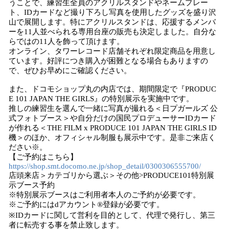
うことで、練習⽣全員のアクリルスタンドやネームプレー
ト、IDカードなど撮り下ろし写真を使⽤したグッズを盛り沢
⼭で展開します。特にアクリルスタンドは、応援するメンバ
ーを11⼈並べられる専⽤台座の販売も決定しました。⾃分な
らではの11⼈を飾って頂けます。
オンライン、タワーレコード店舗それぞれ限定商品を用意し
ています。好評につき購入が困難となる場合もありますの
で、ぜひお早めにご確認ください。
また、ドコモショップ丸の内店では、期間限定で『PRODUC
E 101 JAPAN THE GIRLS』の特別展示を実施中です。
推しの練習生を選んで一緒に写真が撮れる＜日プガールズ 公
式フォトブース＞や自分だけの国民プロデューサーIDカード
が作れる＜THE FILM x PRODUCE 101 JAPAN THE GIRLS ID
機＞のほか、オフィシャル制服も展示中です。是非ご来店く
ださい※。
【ご予約はこちら】
https://shop.smt.docomo.ne.jp/shop_detail/0300306555700/
店頭来店＞カテゴリから選ぶ＞その他>PRODUCE101特別展
示ブース予約
※特別展示ブースはご利用者本人のご予約が必要です。
※ご予約にはdアカウント®登録が必要です。
※IDカードに関して営利を目的として、代理で発行し、第三
者に転売する事を禁止致します。