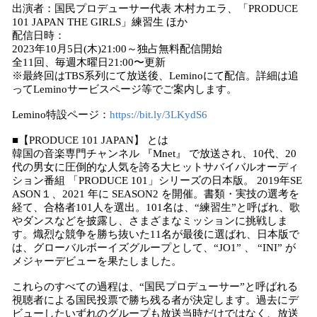
出演者：国民プロデューサー代表 木村カエラ、「PRODUCE
101 JAPAN THE GIRLS」練習生 ほか
配信日時：
2023年10月5日(木)21:00～独占無料配信開始
全11回、毎週木曜日21:00〜更新
※最終回はTBS系列にて放送後、Leminoにて配信。詳細は追
ってLeminoサービスページ等でご案内します。
Lemino特設ページ：
https://bit.ly/3LKydS6
■【PRODUCE 101 JAPAN】 とは
韓国の音楽専門チャンネル 『Mnet』 で放送され、10代、20
代の男女に圧倒的な人気を誇る大ヒットサバイバルオーディ
ション番組 「PRODUCE 101」シリーズの日本版。 2019年SE
ASON１、2021 年に SEASON2 を開催。書類・実技の選考を
経て、合格者101人を選出。101名は、“練習生”と呼ばれ、歌
やダンスなどを披露し、さまざまなミッションに挑戦しま
す。熾烈な競争を勝ち抜いた11名が最後に選ばれ、日本版で
は、グローバルボーイズグループとして、“JO1” 、 “INI” が
メジャーデビューを果たしました。
これらのすべての過程は、“国民プロデューサー”と呼ばれる
視聴者による国民投票で勝ち残る者が決定します。過去にデ
ビューしたいずれのグループも放送当時だけではなく、放送