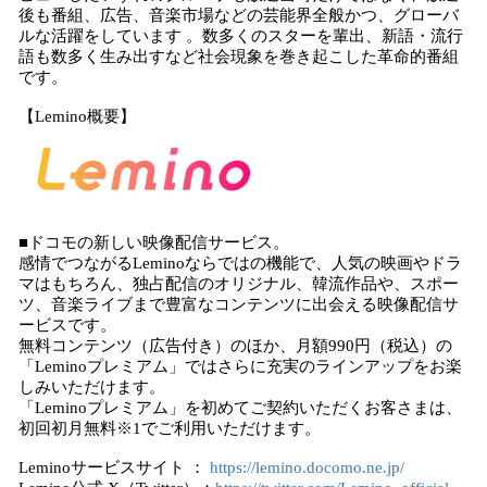
後も番組、広告、音楽市場などの芸能界全般かつ、グローバ
ルな活躍をしています 。数多くのスターを輩出、新語・流行
語も数多く生み出すなど社会現象を巻き起こした革命的番組
です。
【Lemino概要】
■ドコモの新しい映像配信サービス。
感情でつながるLeminoならではの機能で、人気の映画やドラ
マはもちろん、独占配信のオリジナル、韓流作品や、スポー
ツ、音楽ライブまで豊富なコンテンツに出会える映像配信サ
ービスです。
無料コンテンツ（広告付き）のほか、月額990円（税込）の
「Leminoプレミアム」ではさらに充実のラインアップをお楽
しみいただけます。
「Leminoプレミアム」を初めてご契約いただくお客さまは、
初回初月無料※1でご利用いただけます。
Leminoサービスサイト ：
https://lemino.docomo.ne.jp/