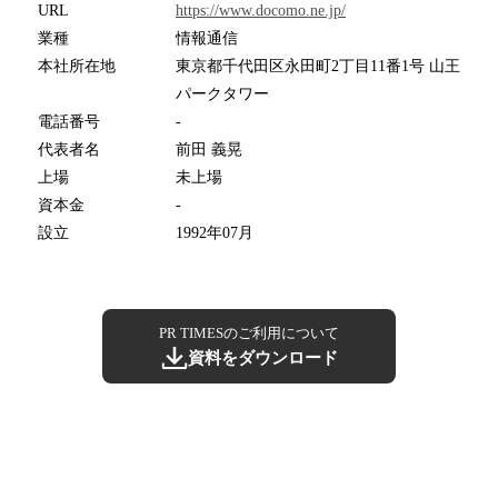
URL
https://www.docomo.ne.jp/
業種
情報通信
本社所在地
東京都千代田区永田町2丁目11番1号 山王
パークタワー
電話番号
-
代表者名
前田 義晃
上場
未上場
資本金
-
設立
1992年07月
PR TIMESのご利用について
資料をダウンロード