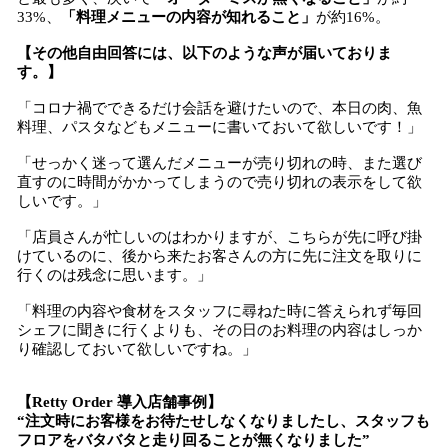
33%、
「料理メニューの内容が知れること」
が約16%。
【その他自由回答には、以下のような声が届いておりま
す。】
「コロナ禍でできるだけ会話を避けたいので、本日の肉、魚
料理、パスタなどもメニューに書いておいて欲しいです！」
「せっかく迷って選んだメニューが売り切れの時、また選び
直すのに時間がかかってしまうので売り切れの表示をして欲
しいです。」
「店員さんが忙しいのはわかりますが、こちらが先に呼び掛
けているのに、後から来たお客さんの方に先に注文を取りに
行くのは残念に思います。」
「料理の内容や食材をスタッフに尋ねた時に答えられず毎回
シェフに聞きに行くよりも、その日のお料理の内容はしっか
り確認しておいて欲しいですね。」
【Retty Order 導入店舗事例】
“注文時にお客様をお待たせしなくなりましたし、スタッフも
フロアをバタバタと走り回ることが無くなりました”