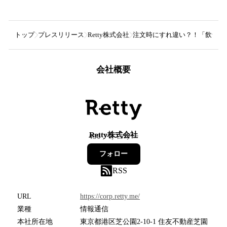
トップ
プレスリリース
Retty株式会社
注文時にすれ違い？！「飲食店の注
会社概要
Retty株式会社
450
フォロワー
フォロー
RSS
URL
https://corp.retty.me/
業種
情報通信
本社所在地
東京都港区芝公園2-10-1 住友不動産芝園