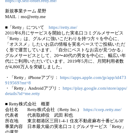
https://lp.self-order.retty.me/
新規事業チーム 星野
MAIL：mo@retty.me
■「Retty」について
https://retty.me/
2011年6月にサービスを開始した実名口コミグルメサービス
「Retty」は、グルメに強いこだわりを持つ方々を中心に、
「オススメ」したいお店の情報を実名ベースでご投稿いただ
く形で運営しています。「自分にベストなお店が見つかる」
グルメサービスとして、20〜40代の男女を中心に、幅広い年
代にご利用いただいています。2019年5月に、月間利用者数
が4,800万人を突破しました。
・「Retty」iPhoneアプリ： ​
https://apps.apple.com/jp/app/id473
919569?mt=8
・「Retty」Androidアプリ：
https://play.google.com/store/apps/
details?id=me.retty
■ Retty株式会社 概要
会社名 Retty株式会社（Retty Inc.)
https://corp.retty.me/
代表者 代表取締役 武田 和也
所在地 東京都港区三田1-4-1 住友不動産麻布十番ビル3F
事業内容 日本最大級の実名口コミグルメサービス「Retty」
の運営