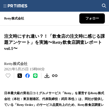
Retty株式会社
フォロー
注文時にすれ違い？！「飲食店の注文時に感じる課
題アンケート」を実施〜Retty飲食店調査レポート
vol.1〜
Retty株式会社
2021年5月25日 15時00分
い
い
ね
！
日本最大級の実名口コミグルメサービス「Retty」を運営するRetty株式
数
会社（本社：東京都港区、代表取締役：武田 和也 ）は、同社が提供し
を
ている「Retty Order」のサービス品質向上のため、Retty飲食店調査レ
読