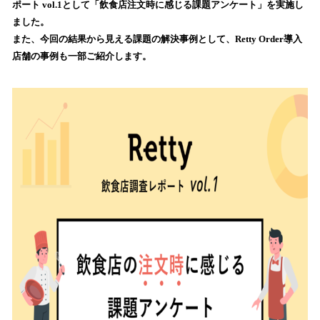
ポート vol.1として「飲食店注文時に感じる課題アンケート」を実施し
み
ました。
込
また、今回の結果から見える課題の解決事例として、Retty Order導入
み
店舗の事例も一部ご紹介します。
中
で
す