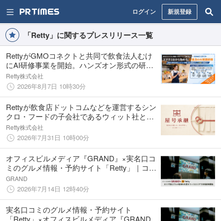
ログイン
新規登録
「Retty」に関するプレスリリース一覧
RettyがGMOコネクトと共同で飲食法人むけ
にAI研修事業を開始。ハンズオン形式の研修
プログラム「Retty AI研修サービス powered
Retty株式会社
by GMOコネクト」のサービス提供がスター
2026年8月7日 10時30分
ト
Rettyが飲食店ドットコムなどを運営するシン
クロ・フードの子会社であるウィット社と協
業。飲食店の屋号承継やM&A仲介における提
Retty株式会社
携がスタート
2026年7月31日 10時00分
オフィスビルメディア『GRAND』×実名口コ
ミのグルメ情報・予約サイト「Retty」｜コン
テンツ提携、エリア特化型のグルメコンテン
GRAND
ツを主要オフィスエリアで放映開始
2026年7月14日 12時40分
実名口コミのグルメ情報・予約サイト
「Retty」×オフィスビルメディア『GRAND』