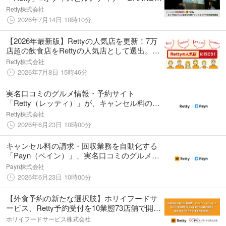
がコンテンツ提携、エリア特化型のグルメコ
Retty株式会社
ンテンツを主要オフィスエリアで放映開始
2026年7月14日 10時10分
【2026年最新版】Rettyの人気店を更新！7万
店超の飲食店をRettyの人気店として選出。新
たに2,000店舗以上が人気店入り
Retty株式会社
2026年7月8日 15時46分
実名口コミのグルメ情報・予約サイト
「Retty（レッティ）」が、キャンセル料の請
求・回収業務を自動化する「Payn (ペイン)」
Retty株式会社
と業務提携
2026年6月23日 10時00分
キャンセル料の請求・回収業務を自動化する
「Payn（ペイン）」、実名口コミのグルメ情
報・予約サイト「Retty」（レッティ）を運営
Payn株式会社
するRetty株式会社と業務提携
2026年6月23日 10時00分
【外食予約の新たな選択肢】ホリイフードサ
ービス、Retty予約受付を10業態73店舗で開
始！実名口コミからそのまま予約可能に
ホリイフードサービス株式会社