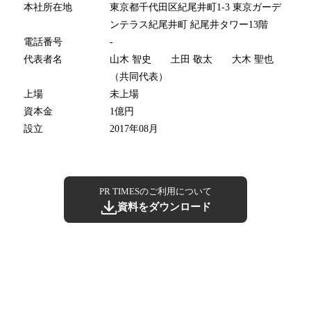
本社所在地
東京都千代田区紀尾井町1-3 東京ガーデ
ンテラス紀尾井町 紀尾井タワー13階
電話番号
-
代表者名
山木 智史 土田 敬太 大木 聖也
（共同代表）
上場
未上場
資本金
1億円
設立
2017年08月
PR TIMESのご利用について
資料をダウンロード