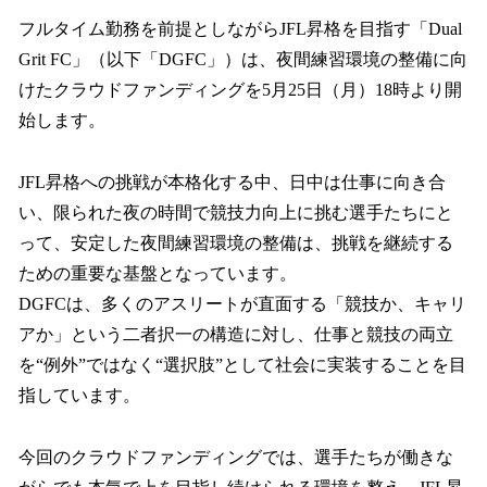
ね
！
フルタイム勤務を前提としながらJFL昇格を目指す「Dual
数
Grit FC」（以下「DGFC」）は、夜間練習環境の整備に向
を
けたクラウドファンディングを5月25日（月）18時より開
読
み
始します。
込
み
JFL昇格への挑戦が本格化する中、日中は仕事に向き合
中
で
い、限られた夜の時間で競技力向上に挑む選手たちにと
す
って、安定した夜間練習環境の整備は、挑戦を継続する
ための重要な基盤となっています。
DGFCは、多くのアスリートが直面する「競技か、キャリ
アか」という二者択一の構造に対し、仕事と競技の両立
を“例外”ではなく“選択肢”として社会に実装することを目
指しています。
今回のクラウドファンディングでは、選手たちが働きな