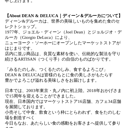
申し上げます。
【About DEAN & DELUCA｜ディーン＆デルーカについて】
ディーン&デルーカは、世界の美味しいものを集めた食のセ
レクトショップ。
1977年、ジョエル・ディーン（Joel Dean）とジョルジオ・デ
ルーカ（Giorgio DeLuca）により、
ニューヨーク・ソーホーにオープンしたマーケットストアが
はじまりです。
店内に並ぶ商品は、良質な素材を使い、伝統的な製法を守り
続けるARTISAN（つくり手）の自信のものばかりです。
「みるたのしみ、つくるたのしみ、食するよろこび」
DEAN & DELUCAは皆様のもとに食の美しさがもたらす
豊かでよろこび溢れる美味しさをお届けします。
日本では、2003年東京・丸ノ内に初上陸。2018年おかげさま
で15周年を迎えることができました。
現在、日本国内ではマーケットストア16店舗、カフェ34店舗
を展開しております。
小売そして中食、飲食という枠にとらわれず、食をたのしむ
場を創造すべく
今日もなお、あたらしい食の感動をお客さまへ提供して参り