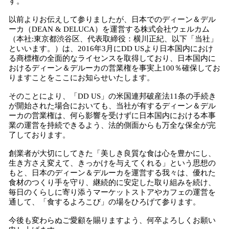
す。
込
み
以前よりお伝えして参りましたが、日本でのディーン＆デル
中
ーカ（DEAN & DELUCA）を運営する株式会社ウェルカム
（本社:東京都渋谷区、代表取締役：横川正紀、以下「当社」
で
といいます。）は、2016年3月にDD USより日本国内におけ
す
る商標権の全面的なライセンスを取得しており、日本国内に
おけるディーン＆デルーカの営業権を事実上100％確保してお
りますことをここにお知らせいたします。
そのことにより、「DD US」の米国連邦破産法11条の手続き
が開始された場合においても、当社が有するディーン＆デル
ーカの営業権は、何ら影響を受けずに日本国内における本事
業の運営を持続できるよう、法的側面からも万全な保全が完
了しております。
創業者が大切にしてきた「美しき良質な食は心を豊かにし、
生き方さえ変えて、きっかけを与えてくれる」という思想の
もと、日本のディーン＆デルーカを運営する我々は、優れた
食材のつくり手を守り、継続的に安定した取り組みを続け、
毎日のくらしに寄り添うマーケットストアやカフェの運営を
通して、「食するよろこび」の場をひろげて参ります。
今後も変わらぬご愛顧を賜りますよう、何卒よろしくお願い