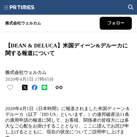
株式会社ウェルカム
フォロー
【DEAN & DELUCA】米国ディーン&デルーカに
関する報道について
株式会社ウェルカム
2020年4月1日 17時45分
い
い
ね
2020年4月1日（日本時間）に報道されました米国ディーン＆
！
デルーカ（以下「DD US」といいます。）の連邦破産法11条
数
の適用申請の報道に関して、お客様、関係者の皆様方には多
を
大なご心配をお掛けすることとなり、ここに謹んでお詫び申
読
し上げるとともに、現在の状況についてご説明申し上げま
み