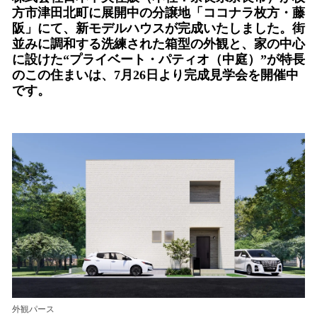
方市津田北町に展開中の分譲地「ココナラ枚方・藤
数
阪」にて、新モデルハウスが完成いたしました。街
を
読
並みに調和する洗練された箱型の外観と、家の中心
み
に設けた“プライベート・パティオ（中庭）”が特長
込
のこの住まいは、7月26日より完成見学会を開催中
み
です。
中
で
す
外観パース