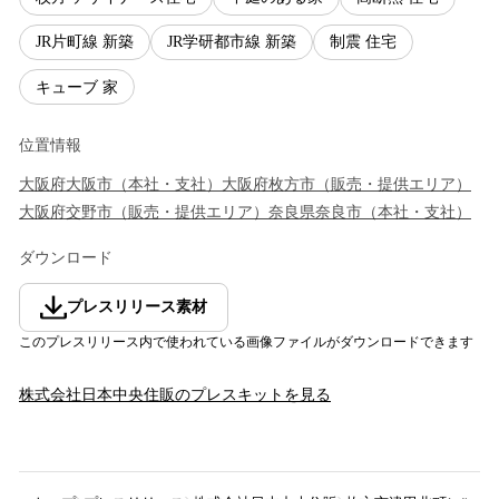
JR片町線 新築
JR学研都市線 新築
制震 住宅
キューブ 家
位置情報
大阪府
大阪市
（
本社・支社
）
大阪府
枚方市
（
販売・提供エリア
）
大阪府
交野市
（
販売・提供エリア
）
奈良県
奈良市
（
本社・支社
）
ダウンロード
プレスリリース素材
このプレスリリース内で使われている画像ファイルがダウンロードできます
株式会社日本中央住販
のプレスキットを見る