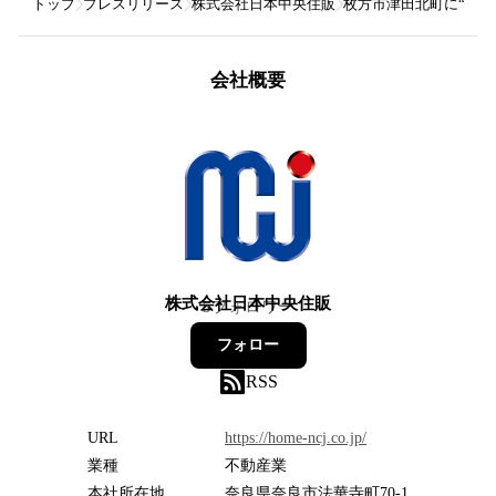
トップ
プレスリリース
株式会社日本中央住販
枚方市津田北町に“中
会社概要
株式会社日本中央住販
5
フォロワー
フォロー
RSS
URL
https://home-ncj.co.jp/
業種
不動産業
本社所在地
奈良県奈良市法華寺町70-1