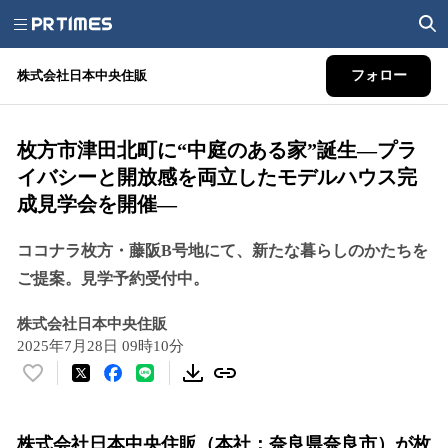
株式会社日本中央住販
フォロー
枚方市津田北町に“中庭のある家”誕生―プラ
イバシーと開放感を両立したモデルハウス完
成見学会を開催―
ココナラ枚方・藤阪B号地にて、新たな暮らしのかたちを
ご提案。見学予約受付中。
株式会社日本中央住販
2025年7月28日 09時10分
い
い
ね
株式会社日本中央住販（本社：奈良県奈良市）が枚
！