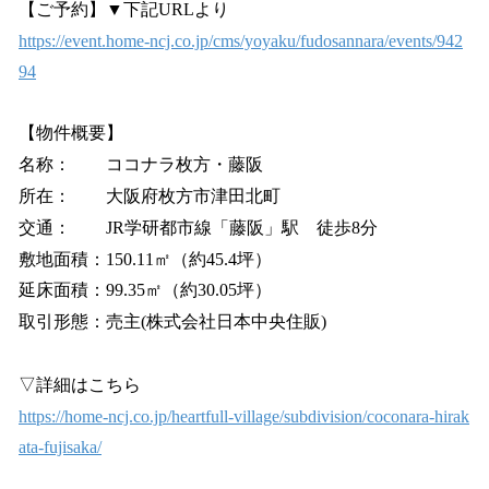
【ご予約】▼下記URLより
https://event.home-ncj.co.jp/cms/yoyaku/fudosannara/events/942
94
【物件概要】
名称： ココナラ枚方・藤阪
所在： 大阪府枚方市津田北町
交通： JR学研都市線「藤阪」駅 徒歩8分
敷地面積：150.11㎡（約45.4坪）
延床面積：99.35㎡（約30.05坪）
取引形態：売主(株式会社日本中央住販)
▽詳細はこちら
https://home-ncj.co.jp/heartfull-village/subdivision/coconara-hirak
ata-fujisaka/