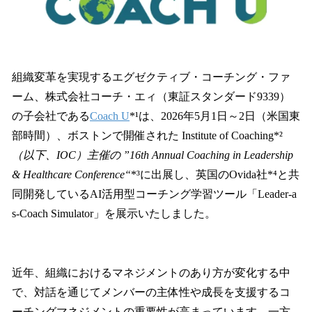
読
み
込
み
中
で
組織変革を実現するエグゼクティブ・コーチング・ファ
す
ーム、株式会社コーチ・エィ（東証スタンダード9339）
の子会社である
Coach U
*¹は、2026年5月1日～2日（米国東
部時間）、ボストンで開催された Institute of Coaching*²
（以下、IOC）主催の ”16th Annual Coaching in Leadership
& Healthcare Conference“
*³に出展し、英国のOvida社*⁴と共
同開発しているAI活用型コーチング学習ツール「Leader-a
s-Coach Simulator」を展示いたしました。
近年、組織におけるマネジメントのあり方が変化する中
で、対話を通じてメンバーの主体性や成長を支援するコ
ーチングマネジメントの重要性が高まっています。一方