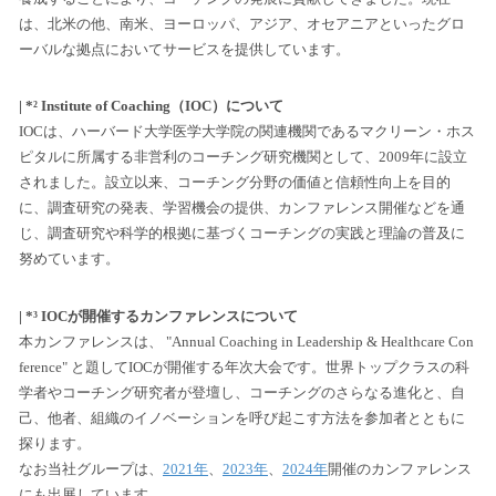
は、北米の他、南米、ヨーロッパ、アジア、オセアニアといったグロ
ーバルな拠点においてサービスを提供しています。
| *² Institute of Coaching（IOC）について
IOCは、ハーバード大学医学大学院の関連機関であるマクリーン・ホス
ピタルに所属する非営利のコーチング研究機関として、2009年に設立
されました。設立以来、コーチング分野の価値と信頼性向上を目的
に、調査研究の発表、学習機会の提供、カンファレンス開催などを通
じ、調査研究や科学的根拠に基づくコーチングの実践と理論の普及に
努めています。
| *³ IOCが開催するカンファレンスについて
本カンファレンスは、 "Annual Coaching in Leadership & Healthcare Con
ference" と題してIOCが開催する年次大会です。世界トップクラスの科
学者やコーチング研究者が登壇し、コーチングのさらなる進化と、自
己、他者、組織のイノベーションを呼び起こす方法を参加者とともに
探ります。
なお当社グループは、
2021年
、
2023年
、
2024年
開催のカンファレンス
にも出展しています。