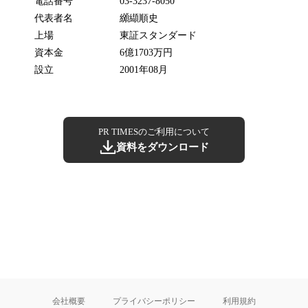
電話番号
03-3237-8050
代表者名
纐纈順史
上場
東証スタンダード
資本金
6億1703万円
設立
2001年08月
PR TIMESのご利用について
資料をダウンロード
会社概要
プライバシーポリシー
利用規約