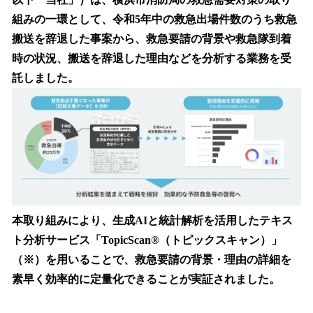
を
組みの一環として、令和5年中の救急出場件数のうち救急
読
み
搬送を辞退した事案から、救急要請の背景や救急隊到着
込
時の状況、搬送を辞退した理由などを分析する業務を受
み
託しました。
中
で
す
本取り組みにより、生成AIと統計解析を活用したテキス
ト分析サービス「TopicScan︎®︎（トピックスキャン）」
（※）を用いることで、救急要請の背景・理由の詳細を
素早く効率的に定量化できることが実証されました。