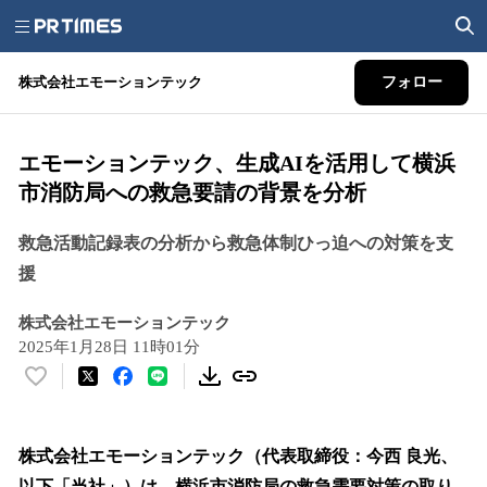
株式会社エモーションテック
フォロー
エモーションテック、生成AIを活用して横浜
市消防局への救急要請の背景を分析
救急活動記録表の分析から救急体制ひっ迫への対策を支
援
株式会社エモーションテック
2025年1月28日 11時01分
い
い
ね
！
株式会社エモーションテック（代表取締役：今西 良光、
数
以下「当社」）は、横浜市消防局の救急需要対策の取り