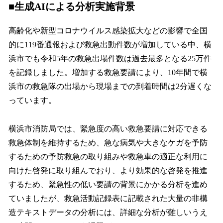
■生成AIによる分析実施背景
高齢化や新型コロナウイルス感染拡大などの影響で全国
的に119番通報および救急出動件数が増加している中、横
浜市でも令和5年の救急出場件数は過去最多となる25万件
を記録しました。増加する救急要請により、10年間で横
浜市の救急隊の出場から現場までの到着時間は2分遅くな
っています。
横浜市消防局では、緊急度の高い救急要請に対応できる
救急体制を維持するため、急な病気や大きなケガを予防
するための予防救急の取り組みや救急車の適正な利用に
向けた啓発に取り組んでおり、より効果的な啓発を推進
するため、緊急性の低い要請の背景にかかる分析を進め
ていましたが、救急活動記録表に記載された大量の非構
造テキストデータの分析には、詳細な分析が難しいうえ