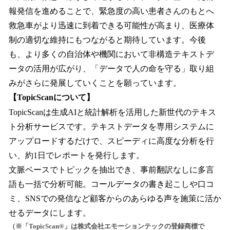
報発信を進めることで、緊急度の高い患者さんのもとへ
救急車がより迅速に到着できる可能性が高まり、医療体
制の適切な維持にもつながると期待しています。今後
も、より多くの自治体や機関において非構造テキストデ
ータの活用が広がり、「データで人の命を守る」取り組
みがさらに発展していくことを願っています。
【TopicScanについて】
TopicScanは生成AIと統計解析を活用した新世代のテキス
ト分析サービスです。テキストデータを専用システムに
アップロードするだけで、スピーディに高度な分析を行
い、約1日でレポートを発行します。
文脈ベースでトピックを抽出でき、事前翻訳なしに多言
語も一括で分析可能。コールデータの書き起こしや口コ
ミ、SNSでの発信など顧客からのあらゆる声を施策に活か
せるデータにします。
（※「TopicScan®︎」は株式会社エモーションテックの登録商標で