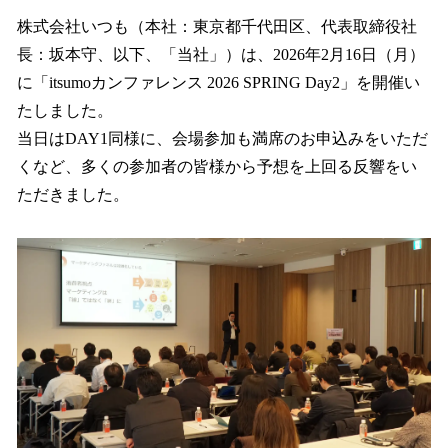
ね
！
株式会社いつも（本社：東京都千代田区、代表取締役社
数
長：坂本守、以下、「当社」）は、2026年2月16日（月）
を
に「itsumoカンファレンス 2026 SPRING Day2」を開催い
読
み
たしました。
込
当日はDAY1同様に、会場参加も満席のお申込みをいただ
み
くなど、多くの参加者の皆様から予想を上回る反響をい
中
で
ただきました。
す