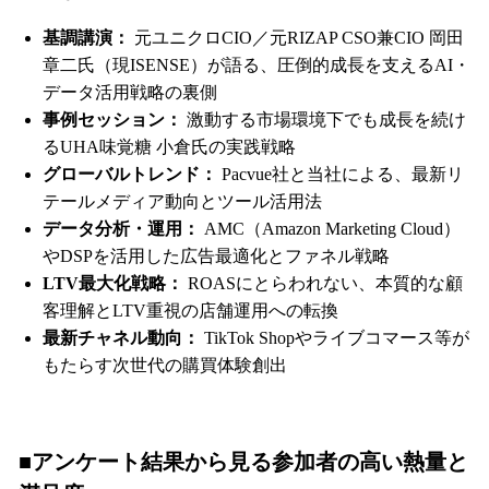
基調講演：
元ユニクロCIO／元RIZAP CSO兼CIO 岡田
章二氏（現ISENSE）が語る、圧倒的成長を支えるAI・
データ活用戦略の裏側
事例セッション：
激動する市場環境下でも成長を続け
るUHA味覚糖 小倉氏の実践戦略
グローバルトレンド：
Pacvue社と当社による、最新リ
テールメディア動向とツール活用法
データ分析・運用：
AMC（Amazon Marketing Cloud）
やDSPを活用した広告最適化とファネル戦略
LTV最大化戦略：
ROASにとらわれない、本質的な顧
客理解とLTV重視の店舗運用への転換
最新チャネル動向：
TikTok Shopやライブコマース等が
もたらす次世代の購買体験創出
■アンケート結果から見る参加者の高い熱量と