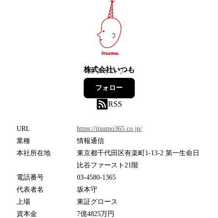
株式会社いつも
29
フォロワー
フォロー
RSS
URL
https://itsumo365.co.jp/
業種
情報通信
本社所在地
東京都千代田区有楽町1-13-2 第一生命日
比谷ファースト21階
電話番号
03-4580-1365
代表者名
坂本守
上場
東証グロース
資本金
7億4825万円