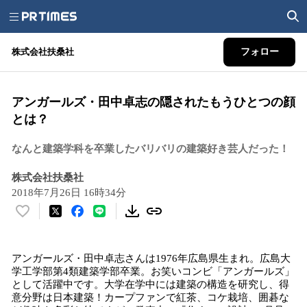
株式会社扶桑社
フォロー
アンガールズ・田中卓志の隠されたもうひとつの顔
とは？
なんと建築学科を卒業したバリバリの建築好き芸人だった！
株式会社扶桑社
2018年7月26日 16時34分
い
い
ね
アンガールズ・田中卓志さんは1976年広島県生まれ。広島大
！
学工学部第4類建築学部卒業。お笑いコンビ「アンガールズ」
数
として活躍中です。大学在学中には建築の構造を研究し、得
を
意分野は日本建築！カープファンで紅茶、コケ栽培、囲碁な
読