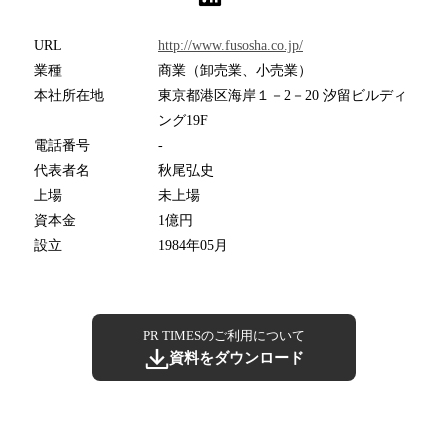
URL
http://www.fusosha.co.jp/
業種
商業（卸売業、小売業）
本社所在地
東京都港区海岸１－2－20 汐留ビルディ
ング19F
電話番号
-
代表者名
秋尾弘史
上場
未上場
資本金
1億円
設立
1984年05月
PR TIMESのご利用について
資料をダウンロード