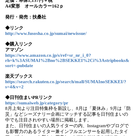
定価：本体1,157円＋税
A4変形 オールカラー
162
ｐ
発行・発売：扶桑社
◆リンク
http://www.fusosha.co.jp/sumai/newissue/
◆購入リンク
アマゾン
https://www.amazon.co.jp/s/ref=sr_nr_i_0?
rh=k%3ASUMAI%2Bno%2BSEKKEI%2Ci%3Astripbooks&
sort=-pubdate
楽天ブックス
https://search.rakuten.co.jp/search/mall/SUMAInoSEKKEI/?
s=4&v=2
◆日刊住まいPRリンク
https://sumaiweb.jp/category/pr
8月上旬より注目特集枠を新設し、8月は「夏休み」9月は「防
災」などシーズナリー企画にマッチする記事を日刊住まいの
中でも注目されやすい場所に掲載します。
また、日刊住まいの人気ライターの内、Instagramやブログで
も影響力のあるライター兼インフルエンサーを起用したタイ