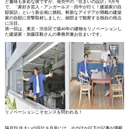
ど趣味も多彩な彼ですが、発売中の『住まいの設計』9月号
み
で、「家好き芸人・アンガールズ・田中が行く！建築家の自
込
邸探訪」という新企画に挑戦。斬新なアイデアが満載の建築
み
家の自邸に突撃取材しました。細部まで観察する独自の視点
中
に注目。
で
第一回は、東京・渋谷区で築40年の建物をリノベーションし
た建築家・加藤匡毅さんの事務所兼お住まいです。
す
リノベーションこそセンスを問われる！
隔月刊 住まいの設計９月号には、そのほか以下の記事が満載