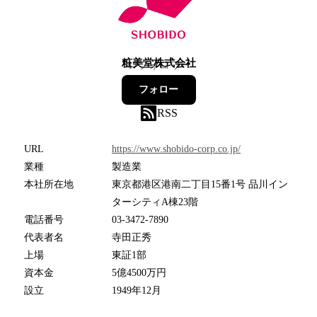
粧美堂株式会社
47
フォロワー
フォロー
RSS
URL
https://www.shobido-corp.co.jp/
業種
製造業
本社所在地
東京都港区港南二丁目15番1号 品川イン
ターシティA棟23階
電話番号
03-3472-7890
代表者名
寺田正秀
上場
東証1部
資本金
5億4500万円
設立
1949年12月