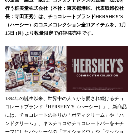
を
行う粧美堂株式会社（本社：東京都港区、代表取締役社
読
み
長：寺田正秀）は、チョコレートブランドHERSHEY’S
込
（ハーシー）のコスメコレクション全11アイテムを、1月
み
15日 (月) より数量限定で好評発売中です。
中
で
す
1894年の誕生以来、世界中の人々から愛され続けるチョ
コレートブランド『HERSHEY’S（ハーシー）』。新商品
には、チョコレートの香りの「ボディクリーム」や「ハ
ンドクリーム」、キスチョコやチョコレートバーをモチ
ーフにしたパッケージの「アイシャドウ」や「クッショ