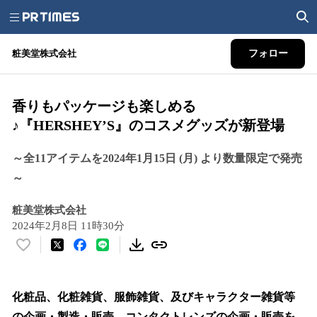
粧美堂株式会社
フォロー
香りもパッケージも楽しめる
♪『HERSHEY’S』のコスメグッズが新登場
～全11アイテムを2024年1月15日 (月) より数量限定で発売
～
粧美堂株式会社
2024年2月8日 11時30分
い
い
ね
！
化粧品、化粧雑貨、服飾雑貨、及びキャラクター雑貨等
数
の企画・製造・販売、コンタクトレンズの企画・販売を