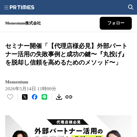
Momentum株式会社
フォロー
セミナー開催「【代理店様必見】外部パート
ナー活用の失敗事例と成功の鍵〜『丸投げ』
を脱却し信頼を高めるためのメソッド〜」
Momentum
2026年5月14日 11時00分
い
い
ね
！
数
を