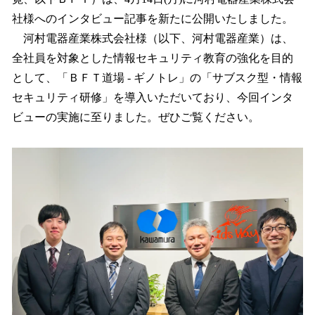
を
社様へのインタビュー記事を新たに公開いたしました。
読
み
河村電器産業株式会社様（以下、河村電器産業）は、
込
全社員を対象とした情報セキュリティ教育の強化を目的
み
として、「ＢＦＴ道場 - ギノトレ」の「サブスク型・情報
中
で
セキュリティ研修」を導入いただいており、今回インタ
す
ビューの実施に至りました。ぜひご覧ください。