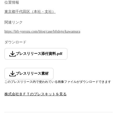
位置情報
東京都
千代田区
（
本社・支社
）
関連リンク
https://bft-yorozu.com/blog/case/bftdojo/kawamura
ダウンロード
プレスリリース添付資料
.
pdf
プレスリリース素材
このプレスリリース内で使われている画像ファイルがダウンロードできます
株式会社ＢＦＴ
のプレスキットを見る