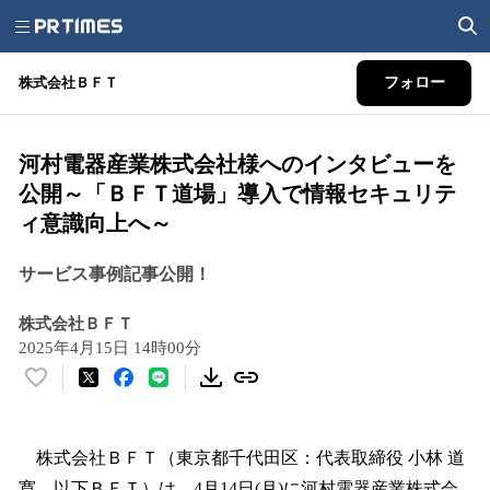
株式会社ＢＦＴ
フォロー
河村電器産業株式会社様へのインタビューを
公開～「ＢＦＴ道場」導入で情報セキュリテ
ィ意識向上へ～
サービス事例記事公開！
株式会社ＢＦＴ
2025年4月15日 14時00分
い
い
ね
！
株式会社ＢＦＴ（東京都千代田区：代表取締役 小林 道
数
寛、以下ＢＦＴ）は、4月14日(月)に河村電器産業株式会