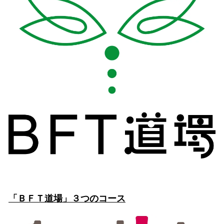
「ＢＦＴ道場」３つのコース