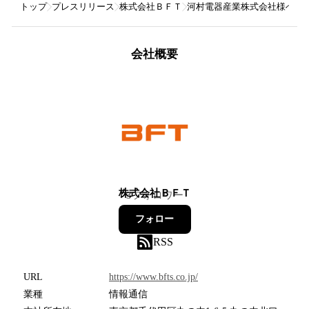
トップ
プレスリリース
株式会社ＢＦＴ
河村電器産業株式会社様への
会社概要
株式会社ＢＦＴ
3
フォロワー
フォロー
RSS
URL
https://www.bfts.co.jp/
業種
情報通信