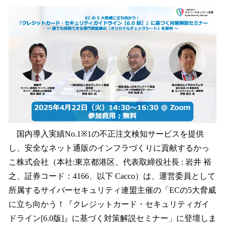
ね
！
数
を
読
み
込
み
中
で
す
国内導入実績No.1※1の不正注文検知サービスを提供
し、安全なネット通販のインフラづくりに貢献するかっ
こ株式会社（本社:東京都港区、代表取締役社長 : 岩井 裕
之、証券コード：4166、以下 Cacco）は、運営委員として
所属するサイバーセキュリティ連盟主催の「ECの5大脅威
に立ち向かう！『クレジットカード・セキュリティガイ
ドライン[6.0版]』に基づく対策解説セミナー」に登壇しま