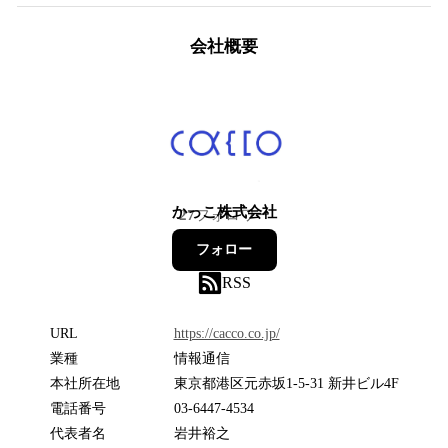
会社概要
かっこ株式会社
27
フォロワー
フォロー
RSS
URL
https://cacco.co.jp/
業種
情報通信
本社所在地
東京都港区元赤坂1-5-31 新井ビル4F
電話番号
03-6447-4534
代表者名
岩井裕之