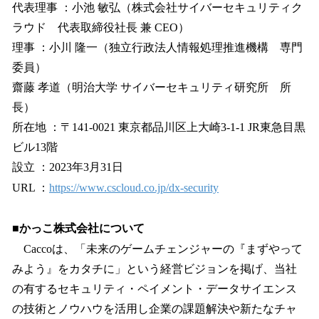
代表理事 ：小池 敏弘（株式会社サイバーセキュリティク
ラウド 代表取締役社長 兼 CEO）
理事 ：小川 隆一（独立行政法人情報処理推進機構 専門
委員）
齋藤 孝道（明治大学 サイバーセキュリティ研究所 所
長）
所在地 ：〒141-0021 東京都品川区上大崎3-1-1 JR東急目黒
ビル13階
設立 ：2023年3月31日
URL ：
https://www.cscloud.co.jp/dx-security
■かっこ株式会社について
Caccoは、「未来のゲームチェンジャーの『まずやって
みよう』をカタチに」という経営ビジョンを掲げ、当社
の有するセキュリティ・ペイメント・データサイエンス
の技術とノウハウを活用し企業の課題解決や新たなチャ