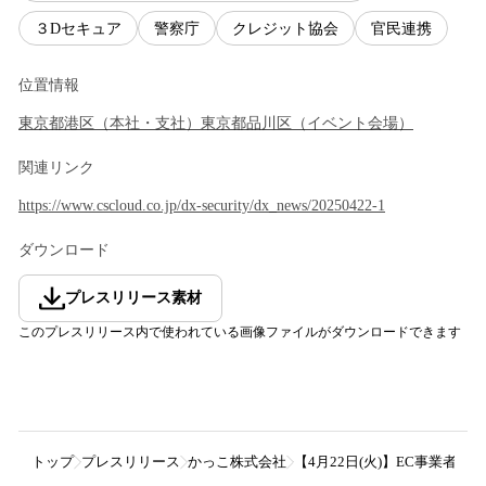
３Dセキュア
警察庁
クレジット協会
官民連携
位置情報
東京都
港区
（
本社・支社
）
東京都
品川区
（
イベント会場
）
関連リンク
https://www.cscloud.co.jp/dx-security/dx_news/20250422-1
ダウンロード
プレスリリース素材
このプレスリリース内で使われている画像ファイルがダウンロードできます
トップ
プレスリリース
かっこ株式会社
【4月22日(火)】EC事業者