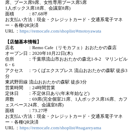
席、ブース席9席、女性専用ブース席5席
1人ボックス席18席、会議室8席)
面積 ：87.68坪
お支払い方法：現金・クレジットカード・交通系電子マネ
ー・各種QR決済
URL ：
https://remocafe.com/shoplist/#motoyawata
【店舗基本情報】
店名 ：Remo Cafe（リモカフェ）おおたかの森店
オープン日：2020年10月22日(木)
住所 ：千葉県流山市おおたかの森北1-9-2 マリンビル
6・6
アクセス ：つくばエクスプレス 流山おおたかの森駅 徒歩3
分
東武野田線 流山おおたかの森駅 徒歩3分
営業時間 ：24時間営業
定休日 ：不定休日あり(年末年始など)
席数 ：69席(完全個室21席、1人ボックス席16席、カフ
ェスペース24席、会議室8席)
面積 ：73.27坪
お支払い方法：現金・クレジットカード・交通系電子マネ
ー・各種QR決済
URL ：
https://remocafe.com/shoplist/#nagareyama