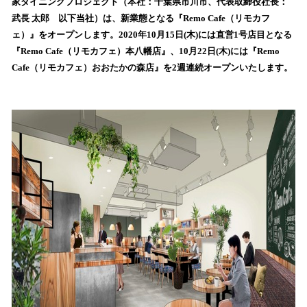
数
家ダイニングプロジェクト（本社：千葉県市川市、代表取締役社長：
を
武長 太郎 以下当社）は、新業態となる『Remo Cafe（リモカフ
読
ェ）』をオープンします。2020年10月15日(木)には直営1号店目となる
み
『Remo Cafe（リモカフェ）本八幡店』、10月22日(木)には『Remo
込
Cafe（リモカフェ）おおたかの森店』を2週連続オープンいたします。
み
中
で
す