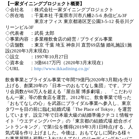
【一家ダイニングプロジェクト概要】
◇会社名 ：株式会社一家ダイニングプロジェクト
◇所在地 ：千葉本社 千葉県市川市八幡2-5-6 糸信ビル3F
東京オフィス 東京都港区芝公園3-5-12 長谷川グ
リーンビル3F
◇代表者 ：武長 太郎
◇事業内容 ：多業種飲食店の経営 / ブライダル事業
◇店舗数 ：東京 千葉 埼玉 神奈川 直営69店舗 婚礼施設1施
設(2020年3月末現在)
◇設立 ：1997年10月27日
◇資本金 ：3億6617万円（2020年3月末現在）
◇URL ：
http://www.ikkadining.co.jp/
飲食事業とブライダル事業で年間79億円(2020年3月期)を売り
上げる、創業20年の「日本一のおもてなし集団」です。アプ
リ会員数が60万人を超える「屋台屋 博多劇場」、「こだわり
もん一家」等の飲食店を運営。2012年に、飲食事業で培った
「おもてなしの心」を武器にブライダル事業へ参入し、東京
タワーを目の前に臨む結婚式場「The Place of Tokyo」を運営
しています。設立7年で日本最大級の結婚準備クチコミ情報サ
イト「‎ウエディングパーク」の「東京都の結婚式場 総合ポイ
ントランキング」で第1位を獲得(2019年3月1日時点)する、人
気式場を作り上げました。今後は、おもてなしに関わる様々
な事業展開も視野に入れ“おもてなしのリーディングカンパニ