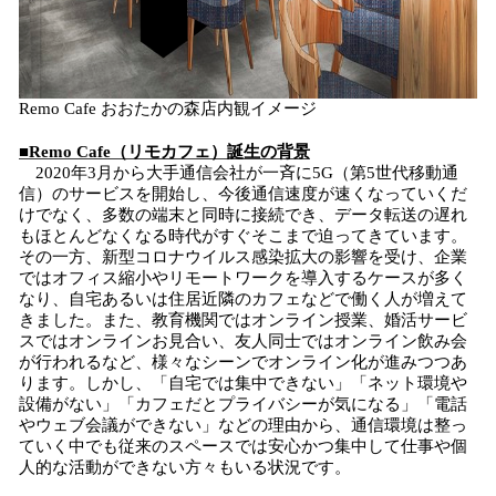
Remo Cafe おおたかの森店内観イメージ
■
Remo Cafe（リモカフェ）
誕生の背景
2020年3月から大手通信会社が一斉に5G（第5世代移動通
信）のサービスを開始し、今後通信速度が速くなっていくだ
けでなく、多数の端末と同時に接続でき、データ転送の遅れ
もほとんどなくなる時代がすぐそこまで迫ってきています。
その一方、新型コロナウイルス感染拡大の影響を受け、企業
ではオフィス縮小やリモートワークを導入するケースが多く
なり、自宅あるいは住居近隣のカフェなどで働く人が増えて
きました。また、教育機関ではオンライン授業、婚活サービ
スではオンラインお見合い、友人同士ではオンライン飲み会
が行われるなど、様々なシーンでオンライン化が進みつつあ
ります。しかし、「自宅では集中できない」「ネット環境や
設備がない」「カフェだとプライバシーが気になる」「電話
やウェブ会議ができない」などの理由から、通信環境は整っ
ていく中でも従来のスペースでは安心かつ集中して仕事や個
人的な活動ができない方々もいる状況です。