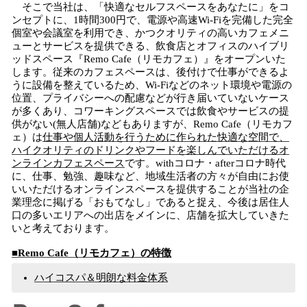
そこで当社は、「快適なセルフスペースをあなたに」をコ
ンセプトに、1時間300円で、電源や高速Wi-Fiを完備した完全
個室や会議室を利用でき、かつクオリティの高いカフェメニ
ューとサービスを提供できる、飲食店とオフィスのハイブリ
ッドスペース『Remo Cafe（リモカフェ）』をオープンいた
します。従来のカフェスペースは、後付けで仕事ができるよ
うに設備を整えているため、Wi-Fiなどのネット環境や電源の
位置、プライバシーへの配慮などが行き届いていないケース
が多くあり、コワーキングスペースでは飲食やサービスの提
供がない(無人店舗)などもありますが、Remo Cafe（リモカフ
ェ）は
仕事や個人活動を行うために作られた快適な空間で、
ハイクオリティのドリンクやフードを楽しんでいただけるオ
ンラインカフェスペース
です。withコロナ・afterコロナ時代
に、仕事、勉強、趣味など、地域生活者の方々が自由にお使
いいただけるオンラインスペースを提供することが当社の企
業理念に掲げる「おもてなし」であると捉え、今後は居住人
口の多いエリアへの出店をメインに、店舗を拡大していきた
いと考えております。
■
Remo Cafe（リモカフェ）
の特徴
ハイコスパ＆明朗な料金体系