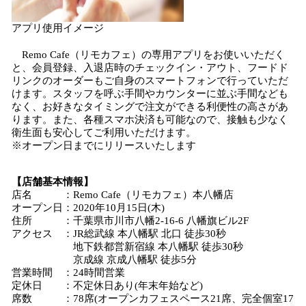
アプリ使用イメージ
Remo Cafe（リモカフェ）の専用アプリをお使いいただく
と、会員登録、入退店時のチェックイン・アウト、フードド
リンクのオーダーもご自身のスマートフォンで行っていただ
けます。スタッフを呼ぶ手間やカウンターに並ぶ手間なども
なく、お好きなタイミングで注文ができる利便性の高さがあ
ります。また、各種スマホ決済も可能なので、接触も少なく
衛生面も安心してご利用いただけます。
※オープン日までにリリースいたします
【
店舗
基本
情報】
店名 ：Remo Cafe（リモカフェ）本八幡店
オープン日：2020年10月15日(木)
住所 ：千葉県市川市八幡2-16-6 八幡旗ビル2F
アクセス ：JR総武線 本八幡駅 北口 徒歩30秒
地下鉄都営新宿線 本八幡駅 徒歩30秒
京成線 京成八幡駅 徒歩5分
営業時間 ：24時間営業
定休日 ：不定休日あり(年末年始など)
席数 ：78席(オープンカフェスペース21席、完全個室17