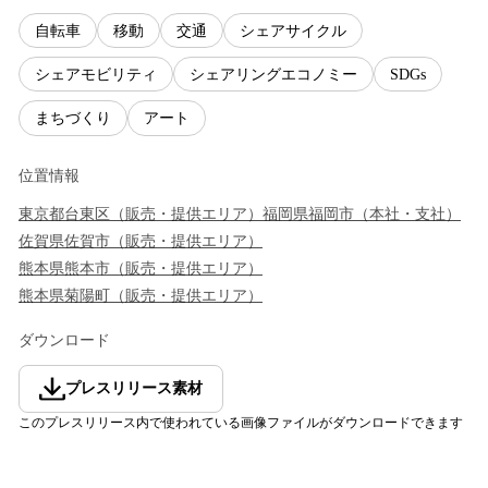
自転車
移動
交通
シェアサイクル
シェアモビリティ
シェアリングエコノミー
SDGs
まちづくり
アート
位置情報
東京都
台東区
（
販売・提供エリア
）
福岡県
福岡市
（
本社・支社
）
佐賀県
佐賀市
（
販売・提供エリア
）
熊本県
熊本市
（
販売・提供エリア
）
熊本県
菊陽町
（
販売・提供エリア
）
ダウンロード
プレスリリース素材
このプレスリリース内で使われている画像ファイルがダウンロードできます