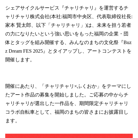
ね
！
シェアサイクルサービス『チャリチャリ』を運営するチ
数
ャリチャリ株式会社(本社:福岡市中央区、代表取締役社長:
を
家本 賢太郎、以下「チャリチャリ」)は、未来を担う若者
読
み
の力になりたいという強い思いをもった福岡の企業・団
込
体とタッグを組み開催する、みんなのまちの文化祭『Buz
み
z Dream FES 2025』とタイアップし、アートコンテストを
中
で
開催します。
す
開催にあたり、「チャリチャリ×ふくおか」をテーマにし
たアート作品の募集を開始しました。ご応募の中からチ
ャリチャリが選出した一作品を、期間限定チャリチャリ
コラボ自転車として、福岡のまちの皆さまにお披露目し
ます。