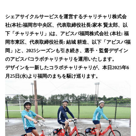
い
ね
！
シェアサイクルサービスを運営するチャリチャリ株式会
数
社(本社:福岡市中央区、代表取締役社長:家本 賢太郎、以
を
下「チャリチャリ」)は、アビスパ福岡株式会社 (本社: 福
読
み
岡市東区、代表取締役社長: 結城 耕造、以下「アビスパ福
込
岡」)と、2025シーズンも引き続き、選手・監督デザイン
み
のアビスパコラボチャリチャリを運用いたします。
中
で
デザインを一新したコラボチャリチャリが、本日2025年6
す
月25日(水)より福岡のまちを駆け巡ります。