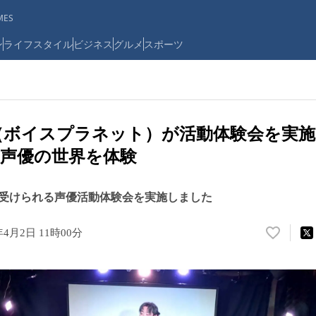
ES
ン
ライフスタイル
ビジネス
グルメ
スポーツ
lanet（ボイスプラネット）が活動体験会を実
声優の世界を体験
受けられる声優活動体験会を実施しました
年4月2日 11時00分
い
い
ね
！
数
を