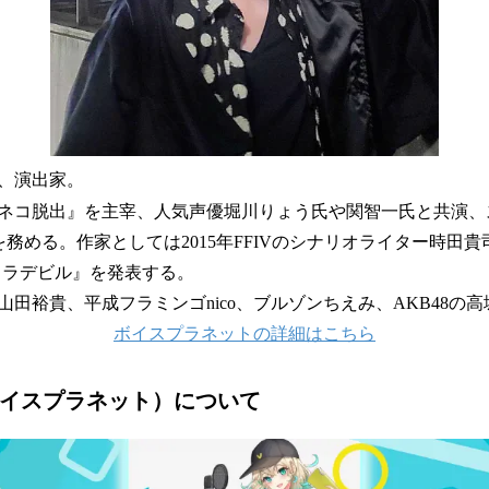
、演出家。
ネコ脱出』を主宰、人気声優堀川りょう氏や関智一氏と共演、
務める。作家としては2015年FFIVのシナリオライター時田
トラデビル』を発表する。
田裕貴、平成フラミンゴnico、ブルゾンちえみ、AKB48の
ボイスプラネットの詳細はこちら
net（ボイスプラネット）について