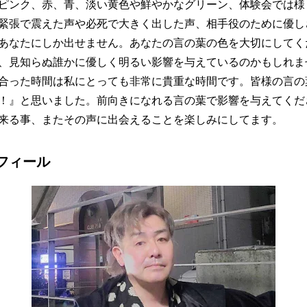
ピンク、赤、青、淡い黄色や鮮やかなグリーン、体験会では様
緊張で震えた声や必死で大きく出した声、相手役のために優し
あなたにしか出せません。あなたの言の葉の色を大切にしてく
、見知らぬ誰かに優しく明るい影響を与えているのかもしれま
合った時間は私にとっても非常に貴重な時間です。皆様の言の
！』と思いました。前向きになれる言の葉で影響を与えてくだ
来る事、またその声に出会えることを楽しみにしてます。
フィール