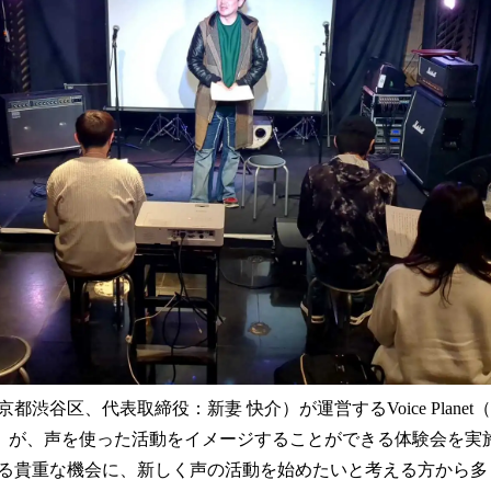
読
み
込
み
中
で
す
都渋谷区、代表取締役：新妻 快介）が運営するVoice Plane
）が、声を使った活動をイメージすることができる体験会を実
る貴重な機会に、新しく声の活動を始めたいと考える方から多