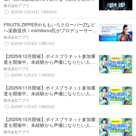
イベントに。
株式会社アプラ
2025年12月24日 13時00分
FRUITS ZIPPERやももいろクローバーZなど
へ楽曲提供！michitomo氏がプロデューサーと
してMusic Planet（ミュージックプラネッ
株式会社アプラ
ト）へ参画
2025年12月9日 13時10分
【2025年12月開催】ボイスプラネット参加審
査を開催中。未経験から声優になりたい人を
募集中。
株式会社アプラ
2025年12月2日 11時00分
【2025年11月開催】ボイスプラネット参加審
査を開催中。未経験から声優になりたい人を
募集中。
株式会社アプラ
2025年11月4日 13時00分
【2025年10月開催】ボイスプラネット参加審
査を開催中。未経験から声優になりたい人を
募集中。
株式会社アプラ