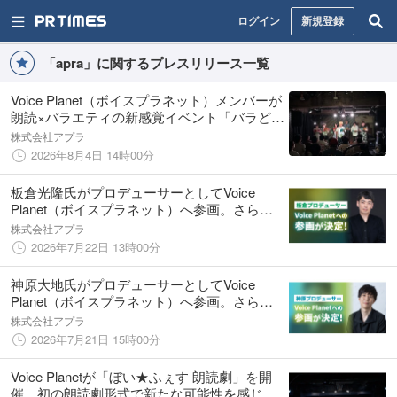
ログイン
新規登録
「apra」に関するプレスリリース一覧
Voice Planet（ボイスプラネット）メンバーが
朗読×バラエティの新感覚イベント「バラど
く！」に出演。プロとの共演や即興劇で実践
株式会社アプラ
的な表現力を磨く。
2026年8月4日 14時00分
板倉光隆氏がプロデューサーとしてVoice
Planet（ボイスプラネット）へ参画。さらな
る声を使った活動の可能性拡大に期待。
株式会社アプラ
2026年7月22日 13時00分
神原大地氏がプロデューサーとしてVoice
Planet（ボイスプラネット）へ参画。さらな
る声を使った活動の可能性拡大に期待。
株式会社アプラ
2026年7月21日 15時00分
Voice Planetが「ぼい★ふぇす 朗読劇」を開
催。初の朗読劇形式で新たな可能性を感じる