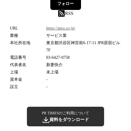
フォロー
RSS
URL
https://apra.co.jp/
業種
サービス業
本社所在地
東京都渋谷区神宮前6-17-11 JPR原宿ビル
7F
電話番号
03-6427-0758
代表者名
新妻快介
上場
未上場
資本金
-
設立
-
PR TIMESのご利用について
資料をダウンロード