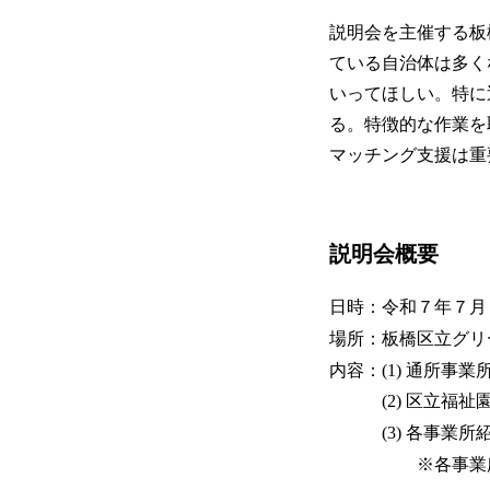
説明会を主催する板
ている自治体は多く
いってほしい。特に
る。特徴的な作業を
マッチング支援は重
説明会概要
日時：令和７年７月
場所：板橋区立グリ
内容：(1) 通所
(2) 区立福祉園
(3) 各事業所
※各事業所が事前