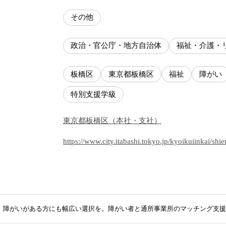
その他
政治・官公庁・地方自治体
福祉・介護・
板橋区
東京都板橋区
福祉
障がい
特別支援学級
東京都
板橋区
（
本社・支社
）
https://www.city.itabashi.tokyo.jp/kyoikuiinkai/shi
】障がいがある方にも幅広い選択を。障がい者と通所事業所のマッチング支援