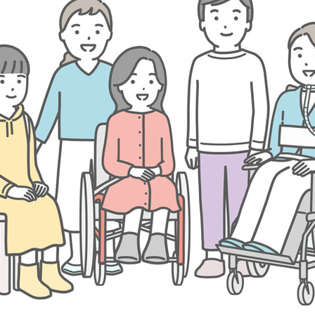
み
込
み
中
で
す