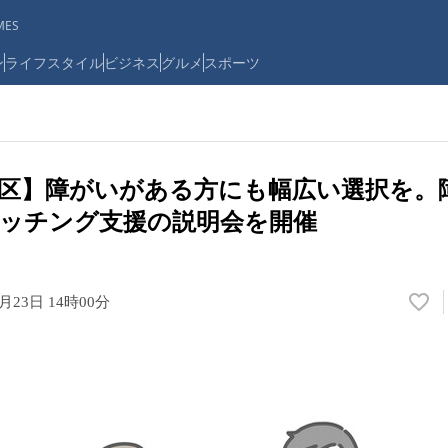
ES
ン
ライフスタイル
ビジネス
グルメ
スポーツ
区】障がいがある方にも幅広い選択を。
ッチング支援の説明会を開催
6月23日 14時00分
い
い
ね
！
数
を
読