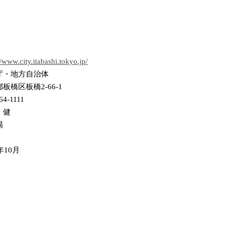
//www.city.itabashi.tokyo.jp/
庁・地方自治体
板橋区板橋2-66-1
64-1111
 健
場
年10月