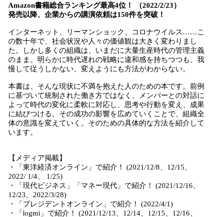
Amazon書籍総合ランキング最高4位！ （2022/2/23）
発売以降、企業からの講演依頼は150件を突破！
インターネット、リーマンショック、コロナウイルス……こ
の数十年で、社会状況や人々の価値観は大きく変わりまし
た。しかし多くの組織は、いまだに大量生産時代の管理主義
のまま。明らかに時代遅れの戦略に違和感を持ちつつも、我
慢して従うしかない、変えようにも方法がわからない。
本書は、そんな現状に不満を抱えた人のための本です。前例
に基づいて統制された働き方ではなく、メンバーとの対話に
よって時代の変化に柔軟に対応し、思考や行動を変え、成果
に結びつける。その成功の影響を広めていくことで、組織全
体の意識を変えていく。そのための具体的な方法を紹介して
います。
【メディア掲載】
・「東洋経済オンライン」で紹介！ (2021/12/8、12/15、
2022/ 1/4、 1/25)
・「現代ビジネス」「マネー現代」で紹介！ (2021/12/16、
12/23、2022/3/28)
・「プレジデントオンライン」で紹介！ (2022/4/1)
・「logmi」で紹介！ (2021/12/13、12/14、12/15、12/16、