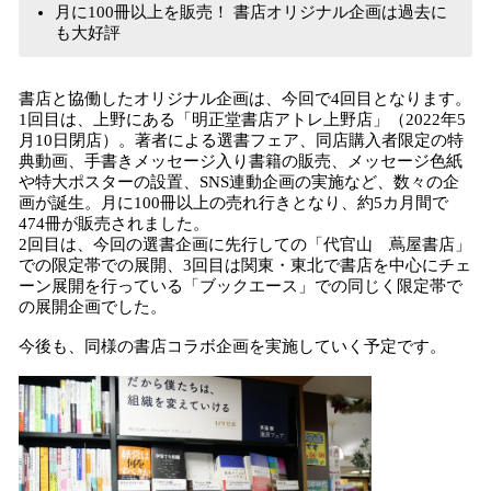
月に100冊以上を販売！ 書店オリジナル企画は過去に
も大好評
書店と協働したオリジナル企画は、今回で4回目となります。
1回目は、上野にある「明正堂書店アトレ上野店」（2022年5
月10日閉店）。著者による選書フェア、同店購入者限定の特
典動画、手書きメッセージ入り書籍の販売、メッセージ色紙
や特大ポスターの設置、SNS連動企画の実施など、数々の企
画が誕生。月に100冊以上の売れ行きとなり、約5カ月間で
474冊が販売されました。
2回目は、今回の選書企画に先行しての「代官山 蔦屋書店」
での限定帯での展開、3回目は関東・東北で書店を中心にチェ
ーン展開を行っている「ブックエース」での同じく限定帯で
の展開企画でした。
今後も、同様の書店コラボ企画を実施していく予定です。