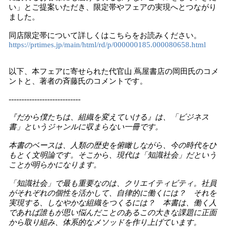
い」とご提案いただき、限定帯やフェアの実現へとつながり
ました。
同店限定帯について詳しくはこちらをお読みください。
https://prtimes.jp/main/html/rd/p/000000185.000080658.html
以下、本フェアに寄せられた代官山 蔦屋書店の岡田氏のコメ
ントと、著者の斉藤氏のコメントです。
----------------------------
『だから僕たちは、組織を変えていける』は、「ビジネス
書」というジャンルに収まらない一冊です。
本書のベースは、人類の歴史を俯瞰しながら、今の時代をひ
もとく文明論です。そこから、現代は「知識社会」だという
ことが明らかになります。
「知識社会」で最も重要なのは、クリエイティビティ。社員
がそれぞれの個性を活かして、自律的に働くには？ それを
実現する、しなやかな組織をつくるには？ 本書は、働く人
であれば誰もが思い悩んだことのあるこの大きな課題に正面
から取り組み、体系的なメソッドを作り上げています。