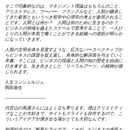
そこで印象的なのは、マネジメント理論はもちろんのこと、
アリストテレス、ブーバー、フランクルなど、人類が継承し
てきた叡智ともいうべき哲学や心理学の考えが参照されるこ
とです。人間とは何か？ 人間は何のために生きるのか？
ビジネスの領域を越えたスケールで思考することで、一人ひ
とりの人間が本気で働くことができる組織への道筋が明らか
になっていきます。
人類の文明全体を見渡すような、広大なパースペクティブか
らビジネスの課題を捉え返し、具体的な解決策を与えていく
本書。そこには、ビジネスの現場と人間の知の歴史を自由に
行き来する、生き生きとした「リベラルアーツ」の精神が感
じられます。
人文コンシェルジュ
岡田基生
----------------------------
代官山の蔦屋さんにはよく立ち寄ります。僕はクリエイティ
ブなことが大好きで、サイトもスライドも自作するので、こ
ういうアイデアが湧き出る場がとても大切
なん
です。
知識社会では「斬新なアイデア」こそが、ビジネスの成長エ