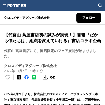
クロスメディアグループ株式会社
フォロー
【代官山 蔦屋書店初の試みが実現！】書籍『だか
ら僕たちは、組織を変えていける』書店コラボ企画
代官山 蔦屋書店にて、同店限定のフェア展開が始まりまし
た。
クロスメディアグループ株式会社
2022年10月7日 09時00分
い
い
ね
！
2022年9月26日より、株式会社クロスメディア・パブリッシング（本
数
社：東京都渋谷区、代表取締役社長：小早川幸一郎）は、7万部突破の
を