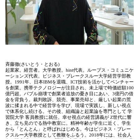
斉藤徹(さいとう・とおる)
起業家。経営者。大学教授。hint代表。ループス・コミュニケ
ーションズ代表。ビジネス・ブレークスルー大学経営学部教
授。1991年、日本IBMを退職、ICT技術を活かしてベンチャー
を創業。携帯テクノロジーが注目され、未上場で時価総額100
億円超。バブル崩壊で創業者追放の憂き目にあい、3億円の借
金を背負う。裁判敗訴、競売、事業売却と、厳しい起業の荒
波に揉まれる中で経営学を学び、現場で実践し、新しい視点
で体系化し続ける。その後、組織論と起業論を専門として 学
習院大学 客員教授に就任。幸せ視点の経営講義が Z世代に響
き、立ち見のでる熱中教室に。精神年齢が学生に近く、学生
から「とんとん」と呼ばれはじめる。今はビジネス・ブレー
クスルー大学教授として教鞭をふるう。2018年には、社会人