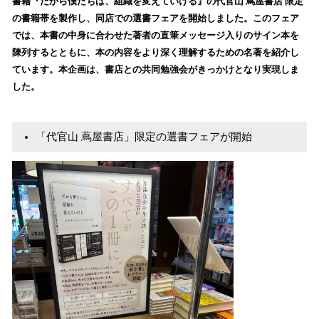
書籍『だから僕たちは、組織を変えていける』の代官山 蔦屋書店 限定
読
の書籍帯を製作し、同店での選書フェアを開始しました。このフェア
み
では、本書の中身に合わせた著者の直筆メッセージ入りのサイン本を
込
陳列するとともに、本の内容をより深く理解するための名著を紹介し
み
ています。本企画は、書店との共同勉強会がきっかけとなり実現しま
中
で
した。
す
「代官山 蔦屋書店」限定の選書フェアが開始