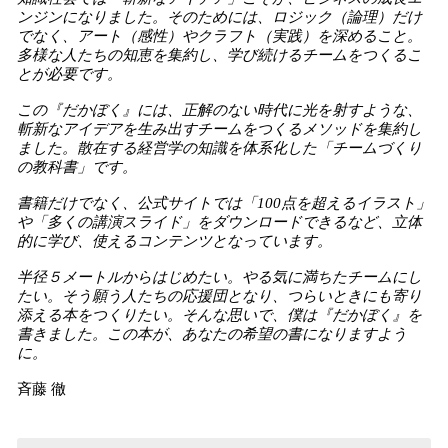
ンジンになりました。そのためには、ロジック（
論理）だけ
でなく、アート（感性）やクラフト（実践）を深めること。
多様な人たちの知恵を集約し、学び続けるチームをつくるこ
とが必要です。
この『だかぼく』には、正解のない時代に光を射すような、
斬新なアイデアを生み出すチームをつくるメソッドを集約し
ました。散在する経営学の知識を体系化した「チームづくり
の教科書」です。
書籍だけでなく、公式サイトでは「
100点を超えるイラスト」
や「多くの講演スライド」をダウンロードできるなど、立体
的に学び、使えるコンテンツとなっています。
半径５メートルからはじめたい。やる気に満ちたチームにし
たい。そう願う人たちの応援団となり、つらいときにも寄り
添える本をつくりたい。そんな思いで、僕は『だかぼく』を
書きました。この本が、あなたの希望の書になりますよう
に。
斉藤 徹