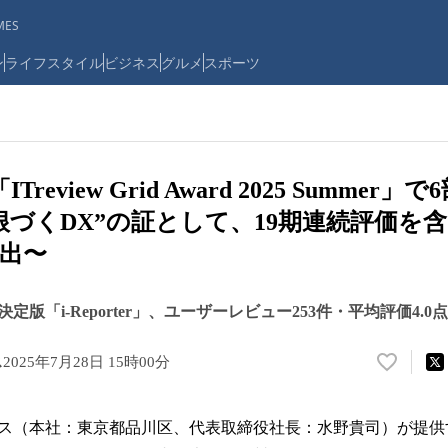
ES
ン
ライフスタイル
ビジネス
グルメ
スポーツ
が「ITreview Grid Award 2025 Summe
根づくDX”の証として、19期連続評価を含
選出〜
版「i-Reporter」、ユーザーレビュー253件・平均評価4.
ス
2025年7月28日 15時00分
い
い
ね
ス（本社：東京都品川区、代表取締役社長：水野貴司）が提供
！