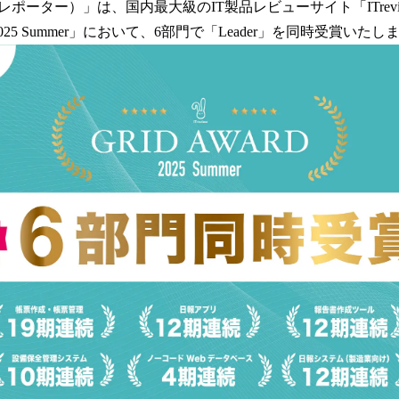
数
r（アイレポーター）」は、国内最大級のIT製品レビューサイト「ITrev
を
Award 2025 Summer」において、6部門で「Leader」を同時受賞いた
読
み
込
み
中
で
す