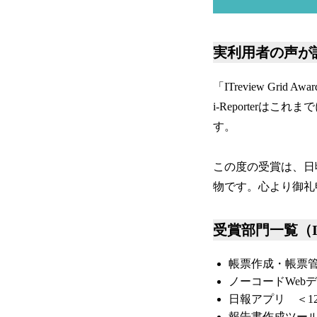
実利用者の声が
「ITreview G
i-Reporterはこれま
す。
この度の受賞は、日頃
物です。心より御礼
受賞部門一覧（ITrev
帳票作成・帳票管
ノーコードWeb
日報アプリ ＜1
報告書作成ツール