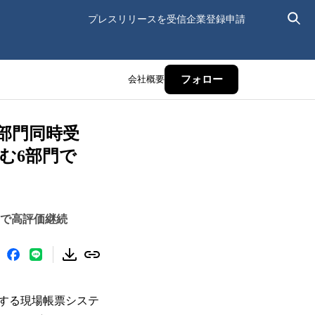
プレスリリースを受信
企業登録申請
会社概要
フォロー
r」で6部門同時受
む6部門で
0点で高評価継続
する現場帳票システ