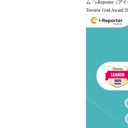
ム「i-Reporte
Treview Grid 