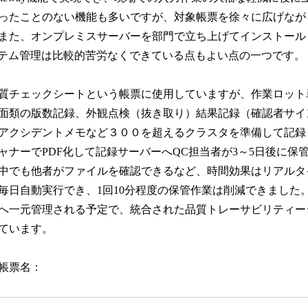
ったことのない機能も多いですが、対象帳票を徐々に広げなが
また、オンプレミスサーバーを部門で立ち上げてインストール
ステム管理は比較的苦労なくできている点もよい点の一つです。
質チェックシートという帳票に使用していますが、作業ロット
面類の版数記録、外観点検（抜き取り）結果記録（確認者サイ
アクシデントメモなど３００を超えるクラスタを準備して記録
ャナーでPDF化して記録サーバーへQC担当者が3～5日後に保
中でも他者がファイルを確認できるなど、時間効果はリアルタ
毎日自動実行でき、1回10分程度の保管作業は削減できました
へ一元管理される予定で、統合された品質トレーサビリティー
ています。
帳票名：