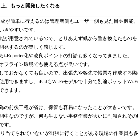
る上、もっと開発したくなる
帳票作成が簡単に行えるのは管理者側もユーザー側も見た目や機能
いきやすいです。
能が用意されているので、とりあえず紙から置き換えたものを
開発するのが楽しく感じます。
i-Reporter化や改良ポイントの打診も多くなってきました。
オフライン環境でも使える点が良いです。
しておかなくても良いので、出張先や客先で帳票を作成する際
用できますし、iPadもWi-Fiモデルで十分で別途ポケットWi-
できます。
為の前後工程が省け、保管も容易になったことが大きいです。
開中なのですが、何も生まない事務作業が大いに削減されその
です。
割り当てられていないが出張に行くことがある現場の作業員も