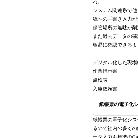
れ、
システム関連系で他
紙への手書き入力が
保管場所の無駄が削
また過去データの確
容易に確認できるよ
デジタル化した現場
作業指示書
点検表
入庫依頼書
紙帳票の電子化
紙帳票の電子化シス
るので社内の多くの
ータ入力も標準のG