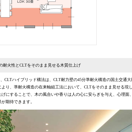
造の耐火性とCLTをそのまま見せる木質仕上げ
金)に、CLTハイブリッド構法は、CLT耐力壁の45分準耐火構造の国土交
により、準耐火構造の在来軸組工法において、CLTをそのまま見せる現
上げにすることで、木の風合いや香りは人の心に安らぎを与え、心理面
果が期待できます。