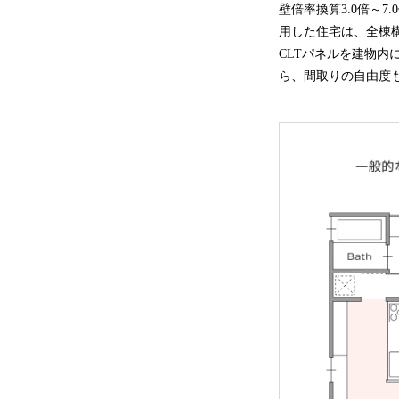
壁倍率換算3.0倍～
用した住宅は、全棟
CLTパネルを建物
ら、間取りの自由度