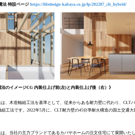
構法
特設ページ
https://lifedesign-kabaya.co.jp/lp/202207_clt_hybrid/
み
込
み
中
で
す
構法
のイメージCG
内装仕上げ前
(
左
)
と
内装仕上げ後
（右）
》
法は、木造軸組工法を基準として、従来からある耐力壁に代わり、CLT
組工法です。2022年5月に、CLT耐力壁の45分準耐火構造の国土交通
構法は、当社の主力ブランドであるカバヤホームの注文住宅にて展開いた