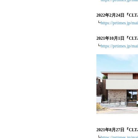
2022年2月24日
『
CL
┗
https://prtimes.jp/m
2021年10月1日
『
CL
┗
https://prtimes.jp/m
2021年8月27日
『
CL
┗
https://prtimes.jp/m