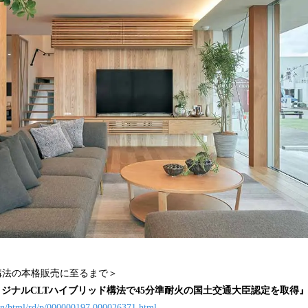
構法の本格販売に至るまで＞
『オリジナルCLTハイブリッド構法で45分準耐火の国土交通大臣認定を取得
ain/html/rd/p/000000197.000026371.html