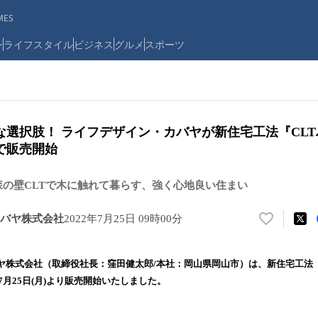
ES
ン
ライフスタイル
ビジネス
グルメ
スポーツ
な選択肢！ ライフデザイン・カバヤが新住宅工法『CL
で販売開始
森の壁CLTで木に触れて暮らす、強く心地良い住まい
バヤ株式会社
2022年7月25日 09時00分
い
い
ね
ヤ株式会社（取締役社長：窪田健太郎/本社：岡山県岡山市）は、新住宅工法『
！
7月25日(月)より販売開始いたしました。
数
を
読