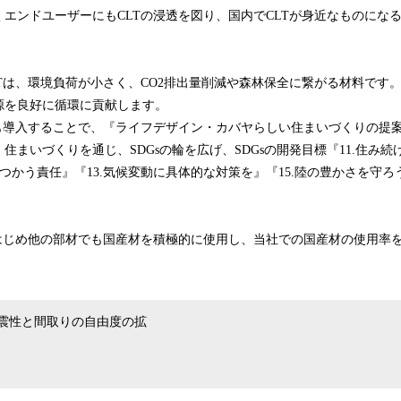
エンドユーザーにもCLTの浸透を図り、国内でCLTが身近なものにな
Tは、環境負荷が小さく、CO2排出量削減や森林保全に繋がる材料です。
源を良好に循環に貢献します。
にも導入することで、『ライフデザイン・カバヤらしい住まいづくりの提
住まいづくりを通じ、SDGsの輪を広げ、SDGsの開発目標『11.住み
任 つかう責任』『13.気候変動に具体的な対策を』『15.陸の豊かさを守
をはじめ他の部材でも国産材を積極的に使用し、当社での国産材の使用率
震性と間取りの自由度の拡