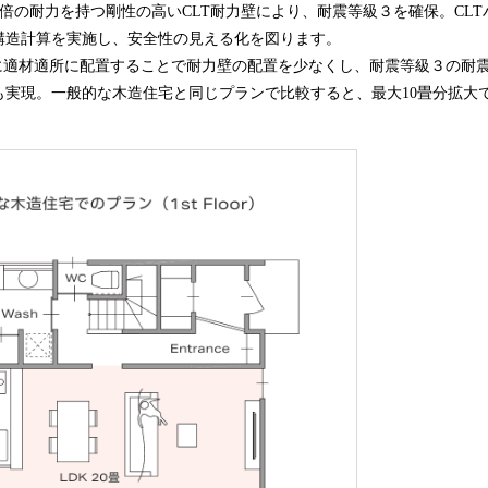
7.0倍の耐力を持つ剛性の高いCLT耐力壁により、耐震等級３を確保。CL
構造計算を実施し、安全性の見える化を図ります。
内に適材適所に配置することで耐力壁の配置を少なくし、耐震等級３の耐
も実現。一般的な木造住宅と同じプランで比較すると、最大10畳分拡大