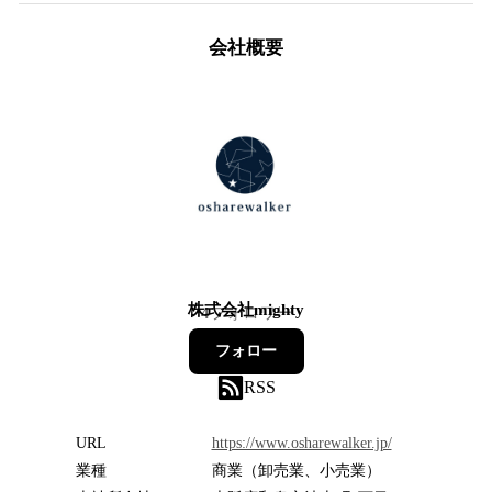
会社概要
株式会社mighty
4
フォロワー
フォロー
RSS
URL
https://www.osharewalker.jp/
業種
商業（卸売業、小売業）