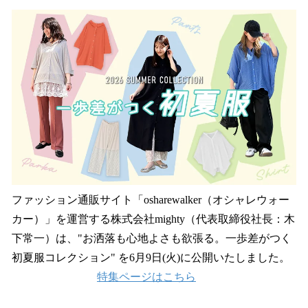
ね
！
数
を
読
み
込
み
中
で
す
ファッション通販サイト「osharewalker（オシャレウォー
カー）」を運営する株式会社mighty（代表取締役社長：木
下常一）は、"お洒落も心地よさも欲張る。一歩差がつく
初夏服コレクション" を6月9日(火)に公開いたしました。
特集ページはこちら