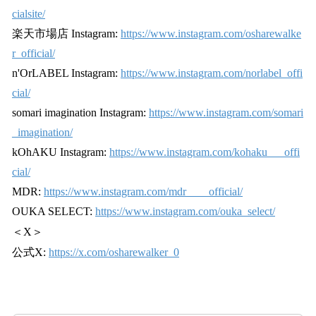
cialsite/
楽天市場店 Instagram:
https://www.instagram.com/osharewalke
r_official/
n'OrLABEL Instagram:
https://www.instagram.com/norlabel_offi
cial/
somari imagination Instagram:
https://www.instagram.com/somari
_imagination/
kOhAKU Instagram:
https://www.instagram.com/kohaku___offi
cial/
MDR:
https://www.instagram.com/mdr____official/
OUKA SELECT:
https://www.instagram.com/ouka_select/
＜X＞
公式X:
https://x.com/osharewalker_0