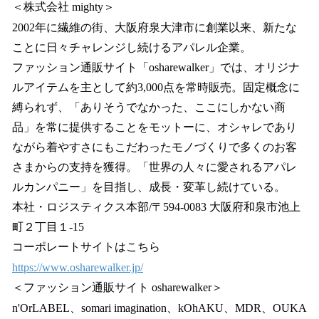
＜株式会社 mighty＞
2002年に繊維の街、大阪府泉大津市に創業以来、新たな
ことに日々チャレンジし続けるアパレル企業。
ファッション通販サイト「osharewalker」では、オリジナ
ルアイテムを主として約3,000点を常時販売。固定概念に
縛られず、「ありそうでなかった、ここにしかない商
品」を常に提供することをモットーに、オシャレであり
ながら着やすさにもこだわったモノづくりで多くのお客
さまからの支持を獲得。「世界の人々に愛されるアパレ
ルカンパニー」を目指し、成長・変革し続けている。
本社・ロジスティクス本部/〒594-0083 大阪府和泉市池上
町２丁目１-15
コーポレートサイトはこちら
https://www.osharewalker.jp/
＜ファッション通販サイト osharewalker＞
n'OrLABEL、somari imagination、kOhAKU、MDR、OUKA