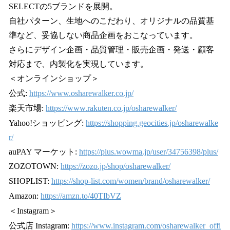
SELECTの5ブランドを展開。
自社パターン、生地へのこだわり、オリジナルの品質基
準など、妥協しない商品企画をおこなっています。
さらにデザイン企画・品質管理・販売企画・発送・顧客
対応まで、内製化を実現しています。
＜オンラインショップ＞
公式:
https://www.osharewalker.co.jp/
楽天市場:
https://www.rakuten.co.jp/osharewalker/
Yahoo!ショッピング:
https://shopping.geocities.jp/osharewalke
r/
auPAY マーケット:
https://plus.wowma.jp/user/34756398/plus/
ZOZOTOWN:
https://zozo.jp/shop/osharewalker/
SHOPLIST:
https://shop-list.com/women/brand/osharewalker/
Amazon:
https://amzn.to/40TIbVZ
＜Instagram＞
公式店 Instagram:
https://www.instagram.com/osharewalker_offi