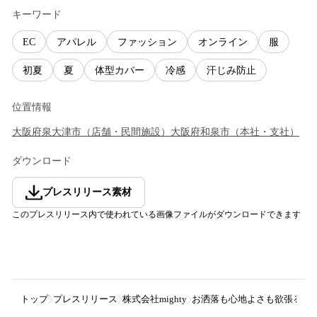
キーワード
EC
アパレル
ファッション
オンライン
服
初夏
夏
体型カバー
冷感
汗じみ防止
位置情報
大阪府
泉大津市
（
店舗・民間施設
）
大阪府
和泉市
（
本社・支社
）
ダウンロード
プレスリリース素材
このプレスリリース内で使われている画像ファイルがダウンロードできます
トップ
プレスリリース
株式会社mighty
お洒落も心地よさも欲張る。