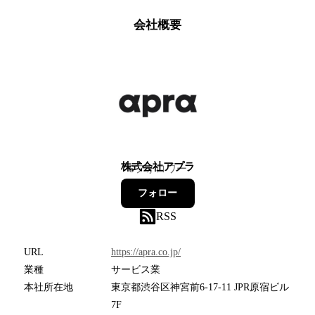
会社概要
株式会社アプラ
6
フォロワー
フォロー
RSS
URL
https://apra.co.jp/
業種
サービス業
本社所在地
東京都渋谷区神宮前6-17-11 JPR原宿ビル
7F