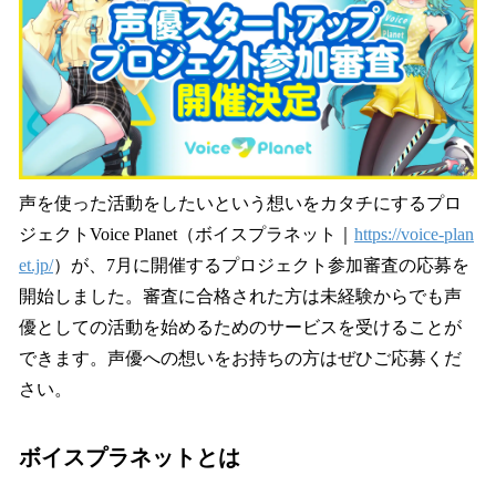
読
み
込
み
中
で
す
声を使った活動をしたいという想いをカタチにするプロ
ジェクトVoice Planet（ボイスプラネット｜
https://voice-plan
et.jp/
）が、7月に開催するプロジェクト参加審査の応募を
開始しました。審査に合格された方は未経験からでも声
優としての活動を始めるためのサービスを受けることが
できます。声優への想いをお持ちの方はぜひご応募くだ
さい。
ボイスプラネットとは