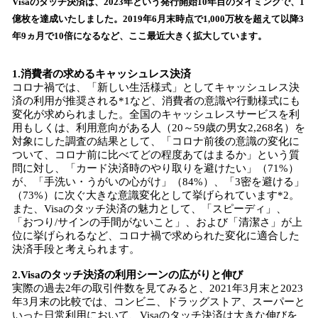
Visaのタッチ決済は、2023年という発行開始10年目のタイミングで、1
込
億枚を達成いたしました。2019年6月末時点で1,000万枚を超えて以降3
み
年9ヵ月で10倍になるなど、ここ最近大きく拡大しています。
中
で
す
1.消費者の求めるキャッシュレス決済
コロナ禍では、「新しい生活様式」としてキャッシュレス決
済の利用が推奨される*1など、消費者の意識や行動様式にも
変化が求められました。全国のキャッシュレスサービスを利
用もしくは、利用意向がある人（20～59歳の男女2,268名）を
対象にした調査の結果として、「コロナ前後の意識の変化に
ついて、コロナ前に比べてどの程度あてはまるか」という質
問に対し、「カード決済時のやり取りを避けたい」（71%）
が、「手洗い・うがいの心がけ」（84%）、「3密を避ける」
（73%）に次ぐ大きな意識変化として挙げられています*2。
また、Visaのタッチ決済の魅力として、「スピーディ」、
「おつり/サインの手間がないこと」、および「清潔さ」が上
位に挙げられるなど、コロナ禍で求められた変化に適合した
決済手段と考えられます。
2.Visaのタッチ決済の利用シーンの広がりと伸び
実際の過去2年の取引件数を見てみると、2021年3月末と2023
年3月末の比較では、コンビニ、ドラッグストア、スーパーと
いった日常利用において、Visaのタッチ決済は大きな伸びを