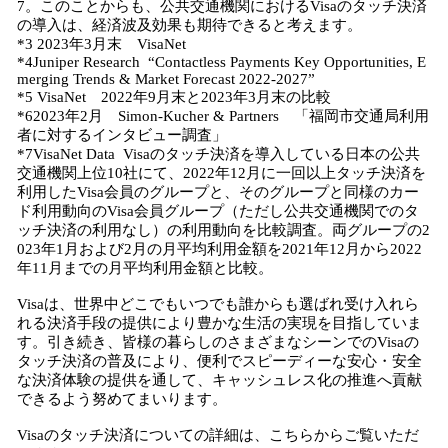
7。このことからも、公共交通機関におけるVisaのタッチ決済
の導入は、経済波及効果も期待できると考えます。
*3 2023年3月末 VisaNet
*4Juniper Research “Contactless Payments Key Opportunities, E
merging Trends & Market Forecast 2022-2027”
*5 VisaNet 2022年9月末と2023年3月末の比較
*62023年2月 Simon-Kucher & Partners 「福岡市交通局利用
者に対するインタビュー調査」
*7VisaNet Data Visaのタッチ決済を導入している日本の公共
交通機関上位10社にて、2022年12月に一回以上タッチ決済を
利用したVisa会員のグループと、そのグループと同様のカー
ド利用動向のVisa会員グループ（ただし公共交通機関でのタ
ッチ決済の利用なし）の利用動向を比較調査。両グループの2
023年1月および2月の月平均利用金額を2021年12月から2022
年11月までの月平均利用金額と比較。
Visaは、世界中どこでもいつでも誰からも選ばれ受け入れら
れる決済手段の提供により豊かな生活の実現を目指していま
す。引き続き、皆様の暮らしのさまざまなシーンでのVisaの
タッチ決済の普及により、便利でスピーディーな安心・安全
な決済体験の提供を通して、キャッシュレス化の推進へ貢献
できるよう努めてまいります。
Visaのタッチ決済についての詳細は、こちらからご覧いただ