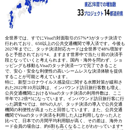
全世界では、すでにVisaの対面取引の57%*3がタッチ決済で
行われており、650以上の公共交通機関で導入済です。今後も
2027年までに、タッチ決済対応カードは全世界で48%増加す
ると予想されており*4、ますます世界中で当たり前の決済手
段となっていくと考えられます。国内・海外を問わず、ショ
ッピングも移動もVisaのタッチ決済一つで完了できること
で、安心・安全な利便性の高いシームレスな決済体験を提供
することが可能と考えています。
特に、新型コロナウイルス感染症に関する水際対策が緩和さ
れた2022年10月以降は、インバウンド訪日旅行客数も増え、
公共交通機関におけるVisaのタッチ決済の利用件数は、ここ
半年で2.2倍*5になっています。インバウンド訪日旅行客に行
った調査*6では、88%の人が、タッチ決済の導入で公共交通
機関の利便性が高まったと回答しています。また、公共交通
機関でVisaのタッチ決済を利用した人は利用しなかった人と
比べて、日本での月間平均利用額が高く、その差は、海外カ
ード会員の場合は、約6割も高くなることがわかっています*