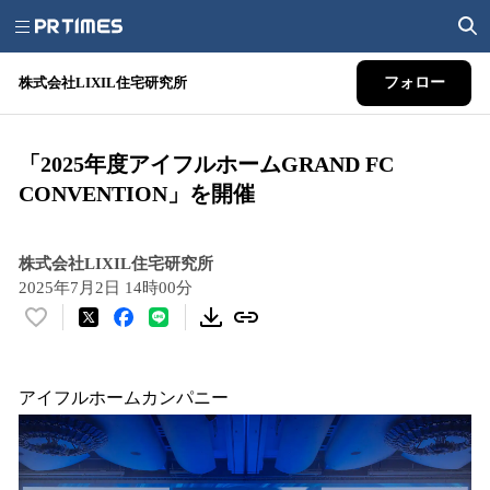
株式会社LIXIL住宅研究所
フォロー
「2025年度アイフルホームGRAND FC
CONVENTION」を開催
株式会社LIXIL住宅研究所
2025年7月2日 14時00分
い
い
ね
！
アイフルホームカンパニー
数
を
読
み