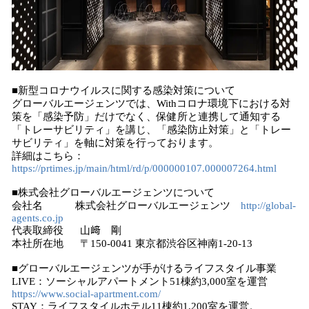
■新型コロナウイルスに関する感染対策について
グローバルエージェンツでは、Withコロナ環境下における対
策を「感染予防」だけでなく、保健所と連携して通知する
「トレーサビリティ」を講じ、「感染防止対策」と「トレー
サビリティ」を軸に対策を行っております。
詳細はこちら：
https://prtimes.jp/main/html/rd/p/000000107.000007264.html
■株式会社グローバルエージェンツについて
会社名 株式会社グローバルエージェンツ
http://global-
agents.co.jp
代表取締役 山﨑 剛
本社所在地 〒150-0041 東京都渋谷区神南1-20-13
■グローバルエージェンツが手がけるライフスタイル事業
LIVE：ソーシャルアパートメント51棟約3,000室を運営
https://www.social-apartment.com/
STAY：ライフスタイルホテル11棟約1,200室を運営。