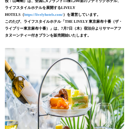
数
役：山﨑剛）は、全国に6ブランド11棟1,200室のブティックホテル、
を
ライフスタイルホテルを展開するLIVELY
読
HOTELS（
https://livelyhotels.com/
）を運営しています。
み
このたび、ライフスタイルホテル「THE LIVELY 東京麻布十番（ザ・
込
ライブリー東京麻布十番）」は、7月7日（木）宿泊分よりサマーアフ
み
タヌーンティー付きプランを販売開始いたします。
中
で
す