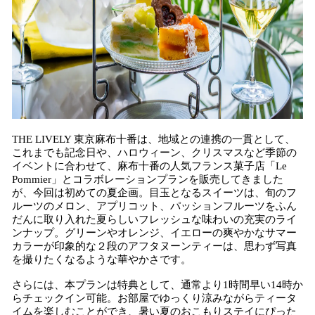
THE LIVELY 東京麻布十番は、地域との連携の一貫として、
これまでも記念日や、ハロウィーン、クリスマスなど季節の
イベントに合わせて、麻布十番の人気フランス菓子店「Le
Pommier」とコラボレーションプランを販売してきました
が、今回は初めての夏企画。目玉となるスイーツは、旬のフ
ルーツのメロン、アプリコット、パッションフルーツをふん
だんに取り入れた夏らしいフレッシュな味わいの充実のライ
ンナップ。グリーンやオレンジ、イエローの爽やかなサマー
カラーが印象的な２段のアフタヌーンティーは、思わず写真
を撮りたくなるような華やかさです。
さらには、本プランは特典として、通常より1時間早い14時か
らチェックイン可能。お部屋でゆっくり涼みながらティータ
イムを楽しむことができ、暑い夏のおこもりステイにぴった