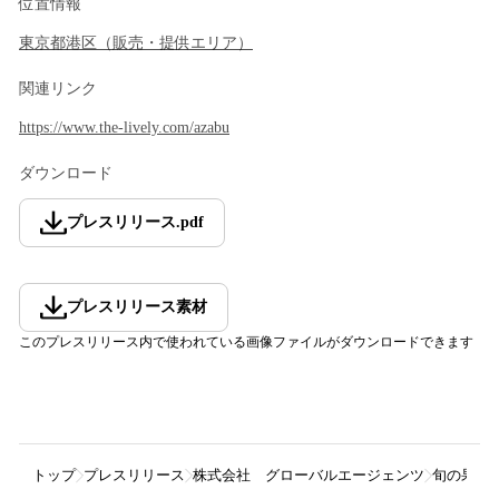
位置情報
東京都
港区
（
販売・提供エリア
）
関連リンク
https://www.the-lively.com/azabu
ダウンロード
プレスリリース
.
pdf
プレスリリース素材
このプレスリリース内で使われている画像ファイルがダウンロードできます
トップ
プレスリリース
株式会社 グローバルエージェンツ
旬の果物た