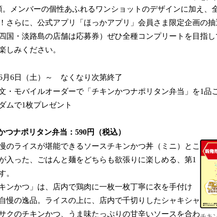
。メンバーの個性あふれるワンショットのデザインに加え、
！さらに、公式アプリ「ほっかアプリ」会員さま限定企画の抽
四国・淡路島の店舗は応募券）ぜひ全種コンプリートを目指し
楽しみください。
年6月6日（土）～ なくなり次第終了
文・モバイルオーダーで「チキンかつナポリタン弁当」を1品
ダムで1枚プレゼント
かつナポリタン弁当：590円（税込）
慢のライスが堪能できるソースチキンかつ丼（ミニ）とこ
が入った、ごはんと麺をどちらも欲張りに楽しめる、第1
す。
キンかつ」は、店内で鶏肉に一枚一枚丁寧に衣を手付け
自慢の逸品。ライスの上に、店内で千切りしたシャキシャ
サクのチキンかつ、うま味たっぷりの甘辛いソースを合わ
チキ