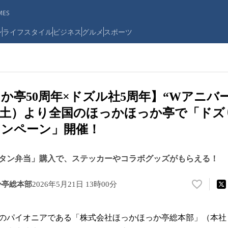
ES
ン
ライフスタイル
ビジネス
グルメ
スポーツ
か亭50周年×ドズル社5周年】“Wアニバ
（土）より全国のほっかほっか亭で「ド
ャンペーン」開催！
タン弁当」購入で、ステッカーやコラボグッズがもらえる！
か亭総本部
2026年5月21日 13時00分
い
い
ね
のパイオニアである「株式会社ほっかほっか亭総本部」（本社
！