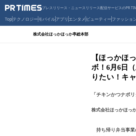
プレスリリース・ニュースリリース配信サービスのPR TIM
Top
テクノロジー
モバイル
アプリ
エンタメ
ビューティー
ファッショ
株式会社ほっかほっか亭総本部
【ほっかほっ
ボ！6月6日
りたい！キ
「チキンかつナポリ
株式会社ほっかほっ
持ち帰り弁当事業