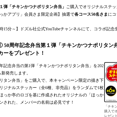
第１弾「チキンかつナポリタン弁当」
ご購入でオリジナルステッ
っかアプリ」会員さま限定企画】抽選で
各コース50名さま
にコ
8時15分～】ドズル社公式YouTubeチャンネルにて、コラボ記
ン① 50周年記念弁当第１弾「チキンかつナポリタン
カーをプレゼント！
年記念弁当の第1弾「チキンかつナポリタン弁当」を202
ら新発売します。
リタン弁当」をご購入で、本キャンペーン限定の描き下
リジナルステッカー（全6種、非売品）をランダムで1枚
ほっか亭のロゴを基に作成されたオリジナルの「ほっか
ンされた、メンバーの名前は必見です！
「チキ
購入で
レゼン