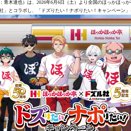
数
：青木達也）は、2026年6月6日（土）より全国のほっかほっ
を
社」とコラボし、「ドズりたい！ナポりたい！キャンペーン」
読
み
込
み
中
で
す