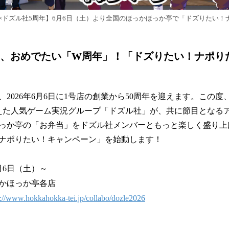
年×ドズル社5周年】6月6日（土）より全国のほっかほっか亭で「ドズりたい！
5周年、おめでたい「W周年」！「ドズりたい！ナポ
026年6月6日に1号店の創業から50周年を迎えます。この度、同
えた人気ゲーム実況グループ「ドズル社」が、共に節目となる
っか亭の「お弁当」をドズル社メンバーともっと楽しく盛り上
ナポりたい！キャンペーン」を始動します！
月6日（土）～
かほっか亭各店
s://www.hokkahokka-tei.jp/collabo/dozle2026