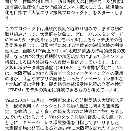
通じて、住民のQOL向上、訪日外国人の利便性向上及び地域
読
加盟店の生産性向上や持続的ビジネス拡大による、経済活性
み
化を目指す「大阪エリア振興プロジェクト」をスタートしま
込
す。
み
中
このプロジェクトは継続的長期的な取り組みで、まず最初の
取り組みとして、大阪府を対象に、グローバルスタンダード
で
のVisaのタッチ決済ならびにモバイルによるタッチ決済の普
す
及促進を通じて、日常生活における消費者の決済体験の利便
性向上、顧客のUX向上と中小の地域加盟店の持続的成長の支
援、ならびに公共交通機関や加盟店拡大による社会インフラ
構築による国内外誘客への貢献を目的としています。また、
大阪広域データ連携基盤（ORDEN）との連携を通じて、Visa
は、大阪府域における購買データのマーケティングへの活用
のほか、商品やアプリの開発といったイノベーション創出な
ど地域経済の活性化、観光施策や経済活性化策の立案や検証
（EBPM）モデルの策定に貢献できるものと考えています。
Visaは2019年12月に、大阪府および公益財団法人大阪観光局
と「観光振興・キャッシュレス決済の推進に関する連携協
定」を締結し、より多くの観光客の方に快適にご旅行を楽し
んでいただけるよう、Visaのタッチ決済の普及に取り組むと
ともに、キャッシュレス環境整備を目指してまいりました。
大阪観光局の発表によると2023年に大阪府を訪れたインバウ