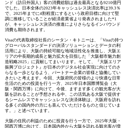
ンド（訪日外国人）客の消費総額は過去最高となる9210億円
でした。日本全体の2023年キャッシュレス決済比率は39.3％
で、2025年までに4割程度にするという政府目標に向けて堅
調に推移していることが経済産業省より発表されました*1
が、キャッシュレス決済の推進によりさらなるインバウンド
消費も期待されます。
Visaの代表取締役社長のシータン・キトニーは、「Visaの持つ
グローバルスタンダードの決済ソリューションとデータの利
活用により、大阪の持続可能な地域活性化を推進し、大阪エ
リアの中長期的成長と魅力拡大を目指した「大阪都市魅力創
造戦略2025」に貢献してまいります。そして、『大阪エリア
振興プロジェクト』が日本のデジタル社会実現に向けてのさ
らなる一歩となるよう、パートナー企業の皆様と協働してい
きたいと考えます。今回、大阪府民の皆様のより快適な日常
生活のための投資を行う一方、2025年日本国際博覧会（大
阪・関西万博）に向けて、今後、ますます多くの観光客が大
阪を訪れることが予想される中、この活気ある大阪で提供す
るシームレスでキャッシュレスな決済体験は、大阪府を訪れ
る多くの国内外の方にも喜んでいただけるものと信じていま
す。」と述べています。
大阪の住民の利益のために投資を行う一方で、2025年大阪・
関西万博に向けて、日本国内外から大阪を訪れる観光客が増