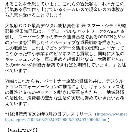
えることを予想しています。これらの観光客も、我々がこの
活気ある県で作り上げているシームレスで現金レスの体験か
ら恩恵を受けることでしょう。
大阪府ＣＤＯ最高デジタル統括責任者 兼 スマートシティ戦略
部長 坪田知巳氏は、「グローバルなネットワークのVisaと協
働し、スーパーシティのデータ連携基盤であるORDENとVisa
のデータを活用したイノベーティブな成長戦略を描きたい。
この取組は、これまでビッグデータ活用の恩恵にあずかって
こなかった中小事業者のビジネスにも貢献し、同時に大阪の
キャッシュレスを一気に進める起爆剤となる。大阪府とVisa
とのwin-winの関係が構築できればと期待しています。」と述
べています。
Visaはこれからも、パートナー企業の皆様と共に、デジタル
トランスフォーメーションの推進により、キャッシュレス化
の推進と支払いやマネーの動きに変革をもたらし、地域経済
の活性化、消費者の豊かな生活の実現に努めていきたいと考
えています。
*1経済産業省2024年3月29日プレスリリース（
https://www.met
i.go.jp/press/2023/03/20240329006/20240329006.html
）
【Visaについて】