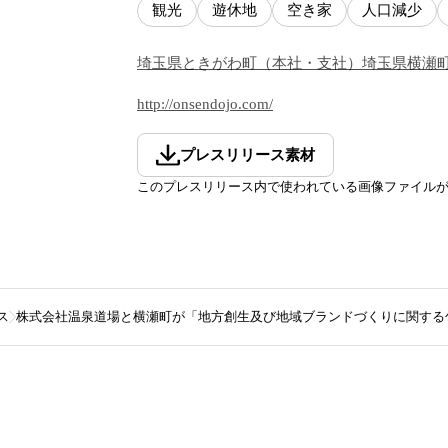
観光
遊休地
空き家
人口減少
埼玉県
ときがわ町
（
本社・支社
）
埼玉県
横瀬
http://onsendojo.com/
プレスリリース素材
このプレスリリース内で使われている画像ファイル
ス
株式会社温泉道場と横瀬町が「地方創生及び地域ブランドづくりに関する