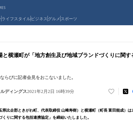
ES
ン
ライフスタイル
ビジネス
グルメ
スポーツ
場と横瀬町が「地方創生及び地域ブランドづくりに関す
ならびに記者会見をおこないました。
ールディングス
2021年2月2日 16時39分
い
い
ね
県比企郡ときがわ町、代表取締役 山﨑寿樹）と横瀬町（町長 富田能成）は20
！
づくりに関する包括連携協定」を締結いたしました。
数
を
読