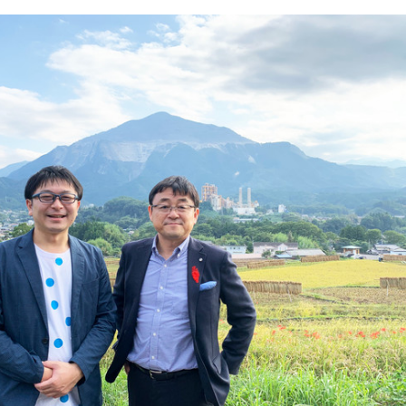
み
込
み
中
で
す