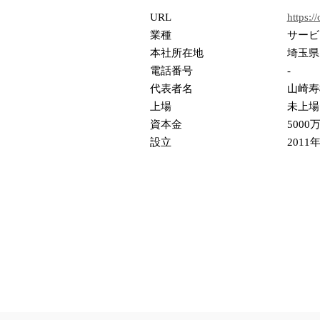
URL
https:/
業種
サービ
本社所在地
埼玉県
電話番号
-
代表者名
山崎寿
上場
未上場
資本金
5000
設立
2011