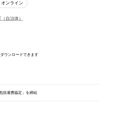
オンライン
町
（
自治体
）
がダウンロードできます
包括連携協定」を締結