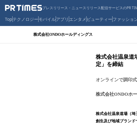
プレスリリース・ニュースリリース配信サービスのPR TIM
Top
テクノロジー
モバイル
アプリ
エンタメ
ビューティー
ファッショ
株式会社ONDOホールディングス
株式会社温泉道
定」を締結
オンラインで調印式
株式会社ONDOホ
株式会社温泉道場（埼玉
創生及び地域ブランド