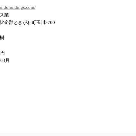
/ondoholdings.com/
ス業
比企郡ときがわ町玉川3700
樹
万円
年03月