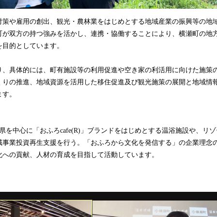
対策や雇用の創出、観光・農林業をはじめとする地域産業の振興等の地
町が双方の持つ強みを活かし、連携・協働することにより、横瀬町の地
を目的としています。
り、具体的には、町有施設等の利用促進や空き家の利活用に向けた施策
くりの推進、地域資源を活用した移住促進及び観光施策の展開と地域情
ます。
埼玉県を中心に「おふろcafe(R)」ブランドをはじめとする温浴施設や、リ
域事業投資再生支援を行う。「おふろから文化を発信する」の企業理念
化への貢献、人材の育成を目指して活動しています。