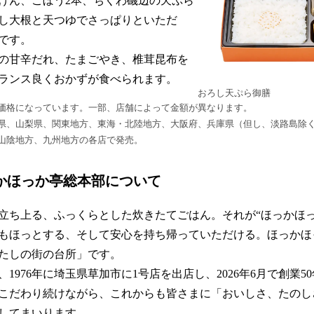
ん、ごぼう2本、ちくわ磯辺の天ぷら
し大根と天つゆでさっぱりといただ
です。
の甘辛だれ、たまごやき、椎茸昆布を
ランス良くおかずが食べられます。
おろし天ぷら御膳
価格になっています。一部、店舗によって金額が異なります。
県、山梨県、関東地方、東海・北陸地方、大阪府、兵庫県（但し、淡路島除
山陰地方、九州地方の各店で発売。
っかほっか亭総本部について
ち上る、ふっくらとした炊きたてごはん。それが“ほっかほっ
もほっとする、そして安心を持ち帰っていただける。ほっかほ
たしの街の台所」です。
976年に埼玉県草加市に1号店を出店し、2026年6月で創業5
こだわり続けながら、これからも皆さまに「おいしさ、たのし
してまいります。