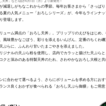
し天丼」など3品が6月1日（月）より新発売！
が減退しがちなこれからの季節。毎年お客さまから「さっぱり
る夏の人気メニュー「おろしシリーズ」が、今年もラインナッ
より登場します。
ューム満点の「おろし天丼」。プリップリのえびをはじめ、
、風味豊かなごぼう、彩りを添えるいんげん、定番のちくわ磯
の天ぷらに、ふんわり甘いたまごやきを添えました。
リジナルの天ぷら粉を使用し、店内でカラッと揚げた天ぷらと
コクと深みのある特製天丼のたれ、さわやかなおろし大根と共
ンに合わせて選べるよう、さらにボリュームを求める方におす
ランス良くおかずが食べられる「おろし天ぷら御膳」もご用意