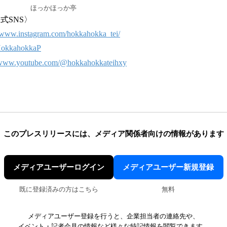
ほっかほっか亭
式SNS〉
//www.instagram.com/hokkahokka_tei/
/HokkahokkaP
//www.youtube.com/@hokkahokkateihxy
このプレスリリースには、
メディア関係者向けの情報があります
メディアユーザーログイン
メディアユーザー新規登録
既に登録済みの方はこちら
無料
メディアユーザー登録を行うと、企業担当者の連絡先や、
イベント・記者会見の情報など様々な特記情報を閲覧できます。