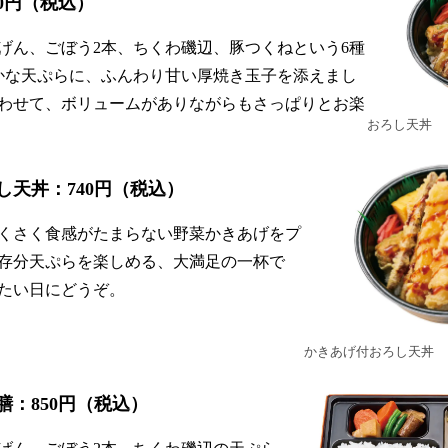
40円（税込）
ん、ごぼう2本、ちくわ磯辺、豚つくねという6種
かな天ぷらに、ふんわり甘い厚焼き玉子を添えまし
わせて、ボリュームがありながらもさっぱりとお楽
おろし天丼
し天丼：740円（税込）
くさく食感がたまらない野菜かきあげをプ
存分天ぷらを楽しめる、大満足の一杯で
たい日にどうぞ。
かきあげ付おろし天丼
膳：850円（税込）