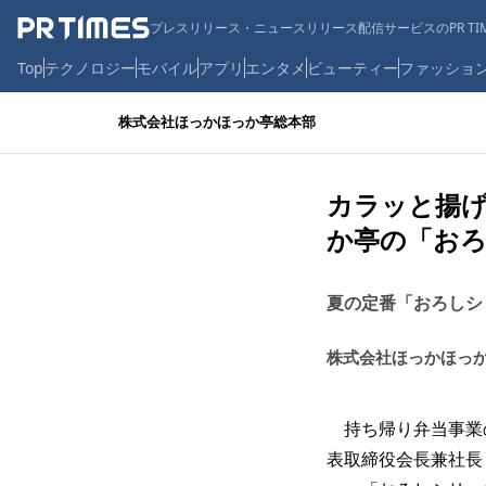
プレスリリース・ニュースリリース配信サービスのPR TIM
Top
テクノロジー
モバイル
アプリ
エンタメ
ビューティー
ファッショ
株式会社ほっかほっか亭総本部
カラッと揚
か亭の「おろ
夏の定番「おろしシ
株式会社ほっかほっ
持ち帰り弁当事業
表取締役会長兼社長