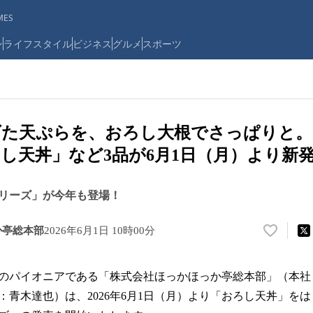
ES
ン
ライフスタイル
ビジネス
グルメ
スポーツ
げた天ぷらを、おろし大根でさっぱりと
し天丼」など3品が6月1日（月）より新
リーズ」が今年も登場！
か亭総本部
2026年6月1日 10時00分
い
い
ね
のパイオニアである「株式会社ほっかほっか亭総本部」（本社
！
数
：青木達也）は、2026年6月1日（月）より「おろし天丼」を
を