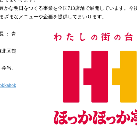
かな明日をつくる事業を全国713店舗で展開しています。今
まざまなメニューや企画を提供してまいります。
 ： 青
市北区鶴
り弁当、
hokkahok