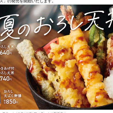
ズ」の発売を開始いたします。
読
み
込
み
中
で
す