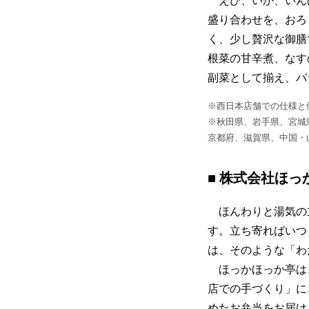
えび、いか、いんげ
盛り合わせを、おろ
く、少し贅沢な御膳
根菜の甘辛煮、なす
副菜として揃え、バ
※西日本店舗での仕様と
※秋田県、岩手県、宮城
京都府、滋賀県、中国・
■ 株式会社ほ
ほんわりと湯気の立
す。立ち寄ればいつ
は、そのような「わ
ほっかほっか亭は、1
店での手づくり」に
めたお弁当をお届け