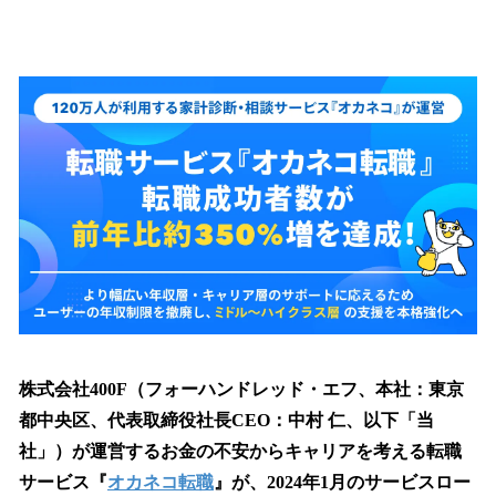
い
ね
！
数
を
読
み
込
み
中
で
す
株式会社400F（フォーハンドレッド・エフ、本社：東京
都中央区、代表取締役社長CEO：中村 仁、以下「当
社」）が運営するお金の不安からキャリアを考える転職
サービス『
オカネコ転職
』が、2024年1月のサービスロー