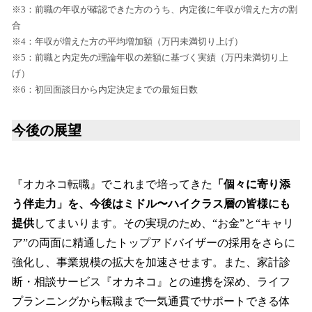
※3：前職の年収が確認できた方のうち、内定後に年収が増えた方の割
合
※4：年収が増えた方の平均増加額（万円未満切り上げ）
※5：前職と内定先の理論年収の差額に基づく実績（万円未満切り上
げ）
※6：初回面談日から内定決定までの最短日数
今後の展望
『オカネコ転職』でこれまで培ってきた
「個々に寄り添
う伴走力」を、今後はミドル〜ハイクラス層の皆様にも
提供
してまいります。その実現のため、“お金”と“キャリ
ア”の両面に精通したトップアドバイザーの採用をさらに
強化し、事業規模の拡大を加速させます。また、家計診
断・相談サービス『オカネコ』との連携を深め、ライフ
プランニングから転職まで一気通貫でサポートできる体