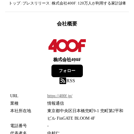
トップ
プレスリリース
株式会社400F
120万人が利用する家計診断・
会社概要
株式会社400F
43
フォロワー
フォロー
RSS
URL
https://400f.jp/
業種
情報通信
本社所在地
東京都中央区日本橋兜町9-1 兜町第2平和
ビル FinGATE BLOOM 4F
電話番号
-
代表者名
中村仁