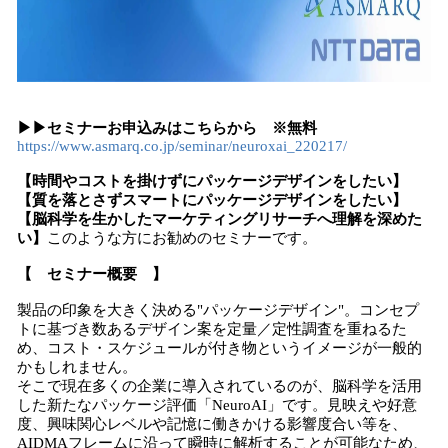
▶▶セミナーお申込みはこちらから ※無料
https://www.asmarq.co.jp/seminar/neuroxai_220217/
【時間やコストを掛けずにパッケージデザインをしたい】
【質を落とさずスマートにパッケージデザインをしたい】
【脳科学を生かしたマーケティングリサーチへ理解を深めた
い】
このような方にお勧めのセミナーです。
【 セミナー概要 】
製品の印象を大きく決める"パッケージデザイン"。コンセプ
トに基づき数あるデザイン案を定量／定性調査を重ねるた
め、コスト・スケジュールが付き物というイメージが一般的
かもしれません。
そこで現在多くの企業に導入されているのが、脳科学を活用
した新たなパッケージ評価「NeuroAI」です。見映えや好意
度、興味関心レベルや記憶に働きかける影響度合い等を、
AIDMAフレームに沿って瞬時に解析することが可能なため、