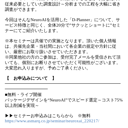
従来必要としていた調査設計～分析までの工程を大幅に省き
調査ができます。
今回はそんなNeuroAIを活用した「D-Planner」について、サ
ービス特徴と同じく、全体20分で”サクッとショートに”セミ
ナーにてご紹介いたします。
※本セミナーは共催での実施となります。頂いた個人情報
は、共催先企業・当社間において各企業の規定や方針に従
い、厳密にお取り扱いさせていただきます。
※同業他社の方のご参加は、受付完了メールを受信されて頂
いても、個別にお断りさせていただく可能性がございます。
大変恐れ入りますが、予めご了承ください。
【 お申込みについて 】
━━━━━━━━━━━━━━━━━━━━━━━━━━━
━━━━━━━━━━
■無料・ライブ開催
パッケージデザインを“NeuroAI”でスピード選定～コスト75%
以上削減を実現～
▶▶セミナーお申込みはこちらから ※無料
https://www.asmarq.co.jp/seminar/neuroxai_220217/