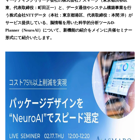
！
マーケティングリサーチ会社の株式会社アスマーク（東京都渋谷区
数
東、代表取締役：町田正一）と、データ通信やシステム構築事業を行
を
う株式会社NTTデータ（本社：東京都港区、代表取締役：本間 洋）が
読
サービス提供している、脳情報を用いた科学的分析ツールD-
み
Planner（NeuroAI）について、新機能の紹介をメインに共催セミナー
込
形式にて紹介いたします。
み
中
で
す