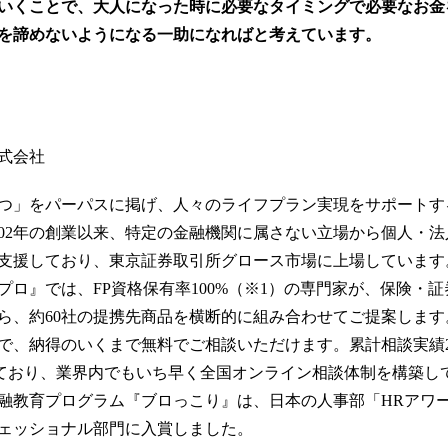
いくことで、大人になった時に必要なタイミングで必要なお金
を諦めないようになる一助になればと考えています。
式会社
つ」をパーパスに掲げ、人々のライフプラン実現をサポートす
002年の創業以来、特定の金融機関に属さない立場から個人・
支援しており、東京証券取引所グロース市場に上場しています
プロ』では、FP資格保有率100%（※1）の専門家が、保険・
ら、約60社の提携先商品を横断的に組み合わせてご提案しま
で、納得のいくまで無料でご相談いただけます。累計相談実績
達成しており、業界内でもいち早く全国オンライン相談体制を構築し
融教育プログラム『ブロっこり』は、日本の人事部「HRアワード
ェッショナル部門に入賞しました。