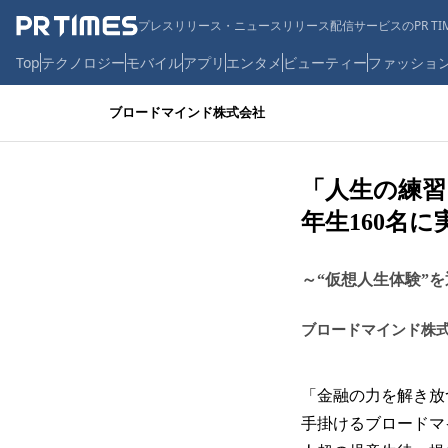
プレスリリース・ニュースリリース配信サービスのPR TIM
Top
テクノロジー
モバイル
アプリ
エンタメ
ビューティー
ファッショ
ブロードマインド株式会社
「人生の練習
年生160名に
～“仮想人生体験”
ブロードマインド株
「金融の力を解き放
手掛けるブロードマイ