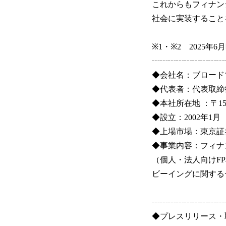
これからもフィナン
社会に実装すること
※1・※2 2025年6
┄┄┄┄┄┄┄┄┄
◆会社名：ブロード
◆代表者：代表取締
◆本社所在地 ：〒15
◆設立：2002年1月
◆上場市場：東京証
◆事業内容：フィナ
（個人・法人向けF
ビーイングに関する
┄┄┄┄┄┄┄┄┄
◆プレスリリース・