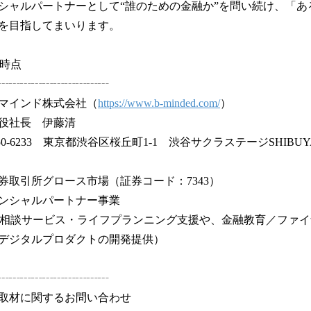
シャルパートナーとして“誰のための金融か”を問い続け、「あ
を目指してまいります。
月時点
┄┄┄┄┄┄┄┄┄┄
マインド株式会社（
https://www.b-minded.com/
）
役社長 伊藤清
0-6233 東京都渋谷区桜丘町1-1 渋谷サクラステージSHIBUY
券取引所グロース市場（証券コード：7343）
ンシャルパートナー事業
P相談サービス・ライフプランニング支援や、金融教育／ファ
デジタルプロダクトの開発提供）
┄┄┄┄┄┄┄┄┄┄
取材に関するお問い合わせ