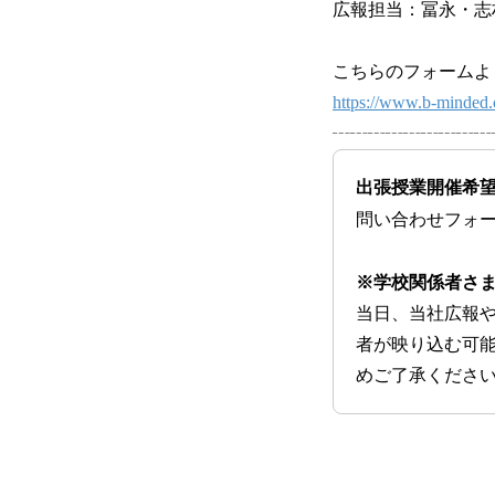
広報担当：冨永・志
こちらのフォームよ
https://www.b-minded.
┄┄┄┄┄┄┄┄┄
出張授業開催希
問い合わせフォ
※学校関係者さ
当日、当社広報
者が映り込む可
めご了承くださ