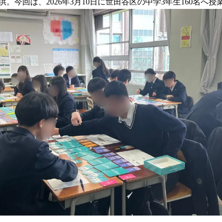
。今回は、2026年3月10日に世田谷区の中学3年生160名へ
読
み
込
み
中
で
す