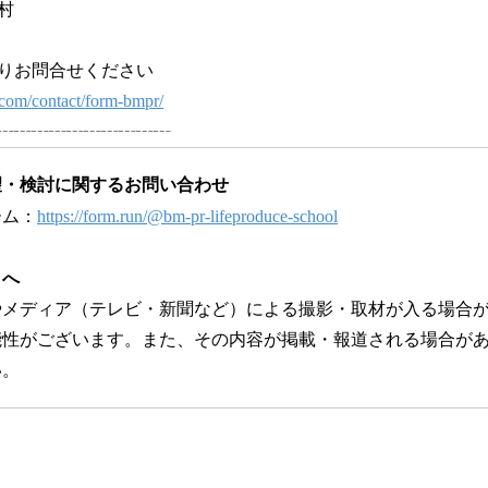
村
りお問合せください
com/contact/form-bmpr/
┄┄┄┄┄┄┄┄┄┄
望・検討に関するお問い合わせ
ーム：
https://form.run/@bm-pr-lifeproduce-school
まへ
やメディア（テレビ・新聞など）による撮影・取材が入る場合
能性がございます。また、その内容が掲載・報道される場合が
い。