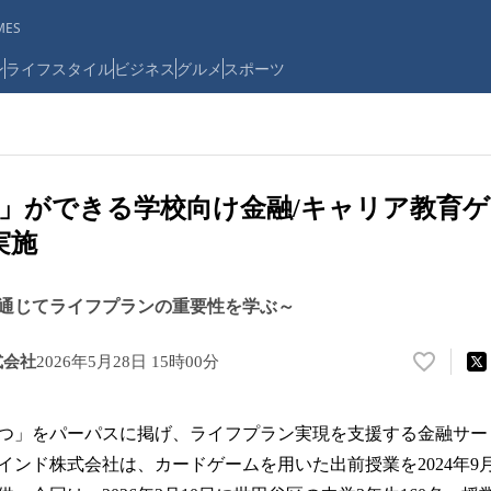
ES
ン
ライフスタイル
ビジネス
グルメ
スポーツ
」ができる学校向け金融/キャリア教育ゲ
実施
を通じてライフプランの重要性を学ぶ～
式会社
2026年5月28日 15時00分
い
い
ね
つ」をパーパスに掲げ、ライフプラン実現を支援する金融サー
！
数
ンド株式会社は、カードゲームを用いた出前授業を2024年9月か
を