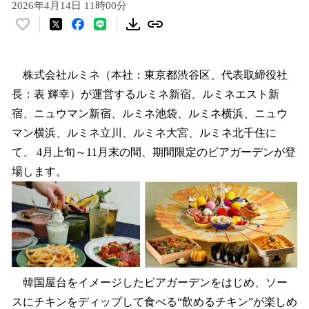
2026年4月14日 11時00分
い
い
ね
！
株式会社ルミネ（本社：東京都渋谷区、代表取締役社
数
長：表 輝幸）が運営するルミネ新宿、ルミネエスト新
を
宿、ニュウマン新宿、ルミネ池袋、ルミネ横浜、ニュウ
読
み
マン横浜、ルミネ立川、ルミネ大宮、ルミネ北千住に
込
て、 4月上旬～11月末の間、期間限定のビアガーデンが登
み
場します。
中
で
す
韓国屋台をイメージしたビアガーデンをはじめ、ソー
スにチキンをディップして食べる“飲めるチキン”が楽しめ