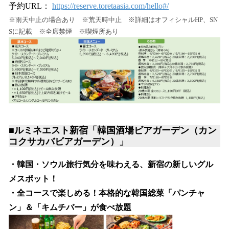
予約URL：
https://reserve.toretaasia.com/hello#/
※雨天中止の場合あり ※荒天時中止 ※詳細はオフィシャルHP、SN
Sに記載 ※全席禁煙 ※喫煙所あり
■ルミネエスト新宿「韓国酒場ビアガーデン（カン
コクサカバビアガーデン）」
・韓国・ソウル旅行気分を味わえる、新宿の新しいグル
メスポット！
・全コースで楽しめる！本格的な韓国総菜「パンチャ
ン」＆「キムチバー」が食べ放題