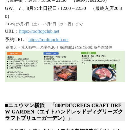
営業時間：通常 / 18:00～22:30 （最終入店20:30）
GW、７、8月の土日祝日 / 12:00～22:30 （最終入店20:3
0）
※GWは5月2日（土）～5月6日（水・祝）まで
URL：
https://rooftopclub.net
予約URL：
https://rooftopclub.net
※雨天・荒天時中止の場合あり ※詳細はSNSに記載 ※全席禁煙
■ニュウマン横浜 「800°DEGREES CRAFT BRE
W GARDEN（エイトハンドレッドディグリーズク
ラフトブリューガーデン）」