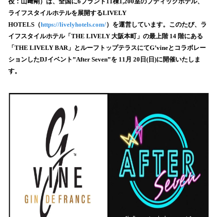
数
役：山﨑剛）は、全国に6ブランド11棟1,200室のブティックホテル、
を
ライフスタイルホテルを展開するLIVELY
読
HOTELS（
https://livelyhotels.com/
）を運営しています。このたび、ラ
み
イフスタイルホテル「THE LIVELY 大阪本町」の最上階 14 階にある
込
「THE LIVELY BAR」とルーフトップテラスにてG’vineとコラボレー
み
ションしたDJイベント”After Seven”を 11月 20日(日)に開催いたしま
中
で
す。
す