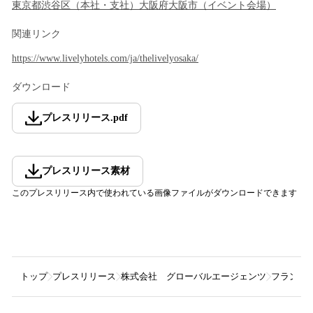
東京都
渋谷区
（
本社・支社
）
大阪府
大阪市
（
イベント会場
）
関連リンク
https://www.livelyhotels.com/ja/thelivelyosaka/
ダウンロード
プレスリリース
.
pdf
プレスリリース素材
このプレスリリース内で使われている画像ファイルがダウンロードできます
トップ
プレスリリース
株式会社 グローバルエージェンツ
フランス産ジ