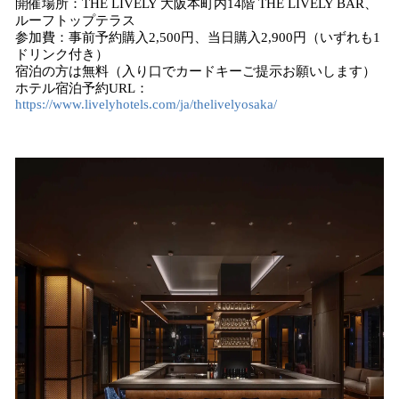
開催場所：THE LIVELY 大阪本町内14階 THE LIVELY BAR、
ルーフトップテラス
参加費：事前予約購入2,500円、当日購入2,900円（いずれも1
ドリンク付き）
宿泊の方は無料（入り口でカードキーご提示お願いします）
ホテル宿泊予約URL：
https://www.livelyhotels.com/ja/thelivelyosaka/