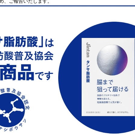
め、ご報告いたします。
み
込
み
中
で
す