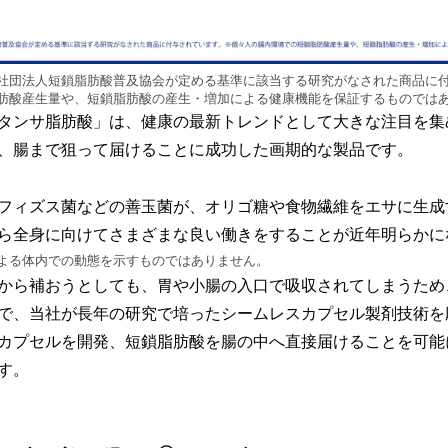
社団法⼈短鎖脂肪酸普及協会が定める基準に該当する研究がなされた商品に
肪酸産⽣量や、短鎖脂肪酸の産⽣・増加による健康機能を保証するものでは
タンサ脂肪酸」は、健康の最新トレンドとして大きな注目を集
、腸まで狙って届けることに成功した画期的な製品です。
フィズス菌などの善玉菌が、オリゴ糖や食物繊維をエサに生成
ら全身に向けてさまざまな良い働きをすることが近年明らかに
よる体内での動態を示すものではありません。
から補おうとしても、胃や小腸の入口で吸収されてしまうため
で、当社が長年の研究で培ったシームレスカプセル製剤技術を
カプセルを開発、短鎖脂肪酸を腸の中へ直接届けることを可能
す。