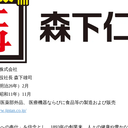
株式会社
社長 森下雄司
明治26年）2月
昭和11年）11月
 医薬部外品、 医療機器ならびに食品等の製造および販売
w.jintan.co.jp/
会への奉仕」を信念とし、1893年の創業来、人々の健康や豊か