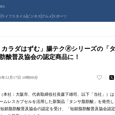
ES
ン
ライフスタイル
ビジネス
グルメ
スポーツ
 カラダはずむ」腸テク🄬シリーズの「
肪酸普及協会の認定商品に！
25年12月17日 10時00分
い
い
ね
本社：大阪市、代表取締役社長森下雄司、以下「当社」）は、2
！
数
ームレスカプセルを活用した新製品「タンサ脂肪酸」を発売し
を
 短鎖脂肪酸普及協会の認定を受け、「短鎖脂肪酸普及協会認
読