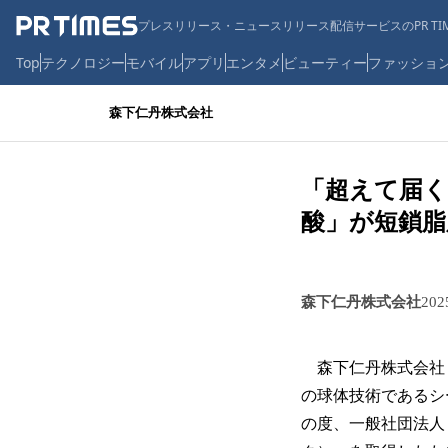
プレスリリース・ニュースリリース配信サービスのPR TIM
Top
テクノロジー
モバイル
アプリ
エンタメ
ビューティー
ファッショ
森下仁丹株式会社
「超えて届く
酸」が短鎖脂
森下仁丹株式会社
20
森下仁丹株式会社（
の球体技術であるシ
の度、一般社団法人