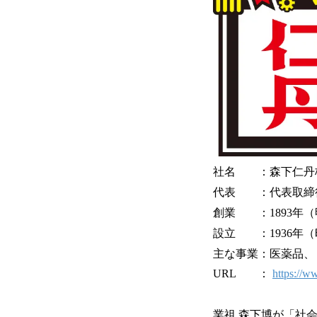
社名 ：森下仁丹
代表 ：代表取締役
創業 ：1893年（
設立 ：1936年（
主な事業：医薬品、
URL ：
https://ww
業祖 森下博が「社