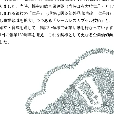
りました。当時、懐中の総合保健薬（当時は赤大粒仁丹）とし
しまれる銀粒の「仁丹」（現在は医薬部外品 販売名：仁丹N
し事業領域を拡大しつつある「シームレスカプセル技術」と、
確立・育成を通して、幅広い領域で企業活動を行なっています
月11日に創業130周年を迎え、これを契機として更なる企業価値
した。