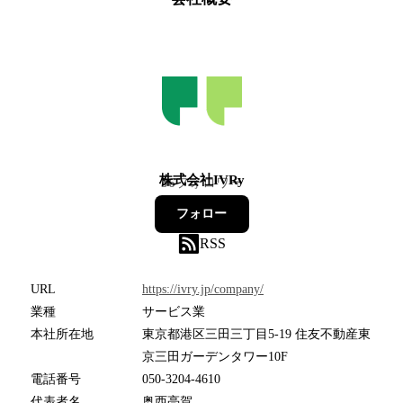
株式会社IVRy
36
フォロワー
フォロー
RSS
URL
https://ivry.jp/company/
業種
サービス業
本社所在地
東京都港区三田三丁目5-19 住友不動産東
京三田ガーデンタワー10F
電話番号
050-3204-4610
代表者名
奥西亮賀