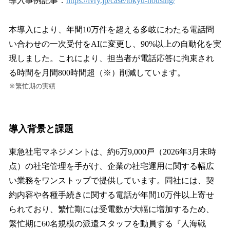
導入事例記事：
https://ivry.jp/case/tokyu-housing/
本導入により、年間10万件を超える多岐にわたる電話問
い合わせの一次受付をAIに変更し、90%以上の自動化を実
現しました。これにより、担当者が電話応答に拘束され
る時間を月間800時間超（※）削減しています。
※繁忙期の実績
導入背景と課題
東急社宅マネジメントは、約6万9,000戸（2026年3月末時
点）の社宅管理を手がけ、企業の社宅運用に関する幅広
い業務をワンストップで提供しています。同社には、契
約内容や各種手続きに関する電話が年間10万件以上寄せ
られており、繁忙期には受電数が大幅に増加するため、
繁忙期に60名規模の派遣スタッフを動員する『人海戦