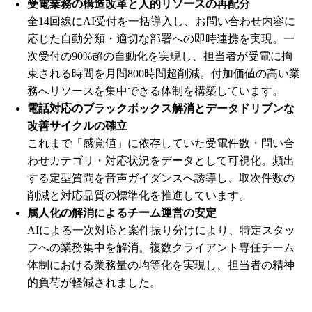
受電業務の構造改革と人的リソースの再配分
全14回線にAI受付を一括導入し、お問い合わせ内容に
応じた自動分類・適切な部署への即時連携を実現。一
次受付の90%超の自動化を実現し、担当者が受電に拘
束される時間を月間800時間超削減。付加価値の高い業
務へリソースを集中できる体制を構築しています。
電話対応のブラックボックス解消とデータドリブンな
改善サイクルの確立
これまで「感覚値」に依存していた受電件数・問い合
わせカテゴリ・対応状況をデータとして可視化。頻出
する定型質問を音声ガイダンスへ誘導し、取次件数の
削減と対応品質の標準化を推進しています。
属人化の解消によるチーム運営の安定
AIによる一次対応と案件振り分けにより、特定スタッ
フへの業務集中を解消。複数クライアント専任チーム
体制における業務量の均等化を実現し、担当者の精神
的負荷が軽減されました。