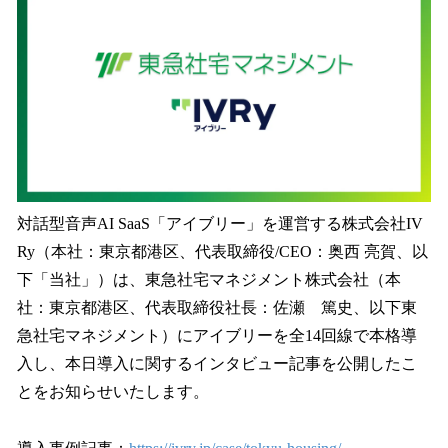
数
を
読
み
込
み
中
で
す
対話型音声AI SaaS「アイブリー」を運営する株式会社IV
Ry（本社：東京都港区、代表取締役/CEO：奥西 亮賀、以
下「当社」）は、東急社宅マネジメント株式会社（本
社：東京都港区、代表取締役社長：佐瀬 篤史、以下東
急社宅マネジメント）にアイブリーを全14回線で本格導
入し、本日導入に関するインタビュー記事を公開したこ
とをお知らせいたします。