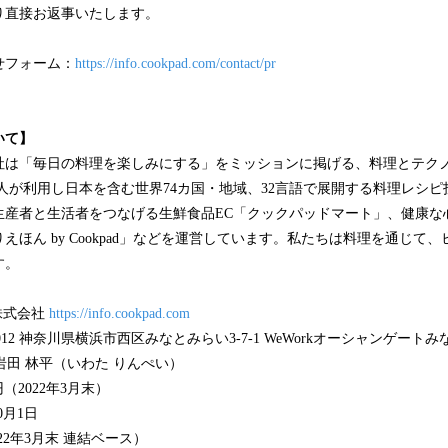
り直接お返事いたします。
せフォーム：
https://info.cookpad.com/contact/pr
いて】
社は「毎日の料理を楽しみにする」をミッションに掲げる、料理とテク
0万人が利用し日本を含む世界74カ国・地域、32言語で展開する料理レシ
生産者と生活者をつなげる生鮮食品EC「クックパッドマート」、健康な
えほん by Cookpad」などを運営しています。私たちは料理を通じて
す。
株式会社
https://info.cookpad.com
-0012 神奈川県横浜市西区みなとみらい3-7-1 WeWorkオーシャンゲートみな
 岩田 林平（いわた りんぺい）
5千円（2022年3月末）
0月1日
2022年3月末 連結ベース）