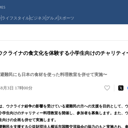
ES
ン
ライフスタイル
ビジネス
グルメ
スポーツ
゙、ウクライナの食文化を体験する小学生向けのチャリティ
避難民にも日本の食材を使った料理教室を併せて実施〜
年8月3日 17時00分
い
い
ね
は、ウクライナ紛争の影響を受けている避難民の方への支援を目的として、
！
小学生向けのチャリティー料理教室を開催し、参加者を募集します。また、
数
生向けの企画も併せて実施します。
を
読
避難民を支援する公益財団法人横浜市国際交流協会の協力のもと実施され、