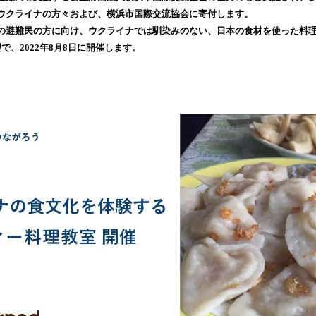
み
ウクライナの方々および、横浜市国際交流協会に寄付します。
込
の避難民の方に向け、ウクライナでは馴染みのない、日本の食材を使った料
み
で、2022年8月8日に開催します。
中
で
す