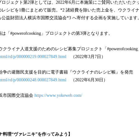
ロジェクト第2弾としては、2022年6月に本施策にご賛同いただいたク
レシピを1冊にまとめて販売。*2 諸経費を除いた売上金を、ウクライ
る公益財団法人横浜市国際交流協会*3 へ寄付する企画を実施しています
「#powerofcooking」プロジェクトの第3弾となります。
ウクライナ人道支援のためのレシピ募集プロジェクト「#powerofcooki
n/html/rd/p/000000219.000027849.html
（2022年3月7日）
、紛争の避難民支援を目的に電子書籍『ウクライナのレシピ帳』を発売
n/html/rd/p/000000248.000027849.html
（2022年6月30日）
横浜市国際交流協会
https://www.yokeweb.com/
ナ料理“ヴァレニキ”を作ってみよう】