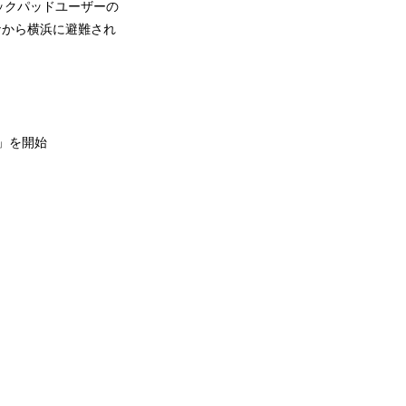
ックパッドユーザーの
ナから横浜に避難され
。
ng」を開始