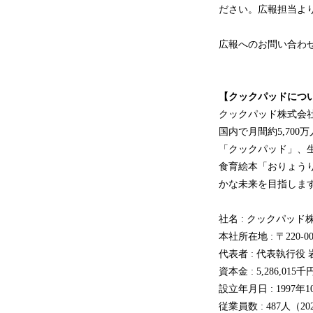
ださい。広報担当よ
広報へのお問い合わ
【クックパッドにつ
クックパッド株式会
国内で月間約5,70
「クックパッド」、
食育絵本「おりょうり
かな未来を目指しま
社名 : クックパッド
本社所在地 : 〒220
代表者 : 代表執行役
資本金 : 5,286,01
設立年月日 : 1997年1
従業員数 : 487人（