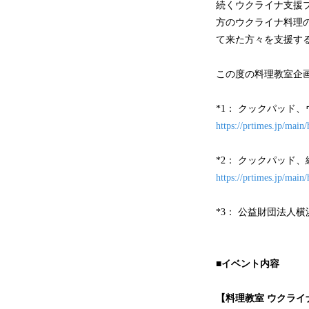
続くウクライナ支援プ
方のウクライナ料理の
て来た方々を支援す
この度の料理教室企画は
*1： クックパッド、
https://prtimes.jp/mai
*2： クックパッド
https://prtimes.jp/mai
*3： 公益財団法人
■イベント内容
【料理教室 ウクライ