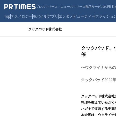
プレスリリース・ニュースリリース配信サービスのPR TIM
Top
テクノロジー
モバイル
アプリ
エンタメ
ビューティー
ファッショ
クックパッド株式会社
クックパット
催
〜ウクライナからの
クックパッド
2022
クックパッド株式会社
料理を教えていただく
ハガキで文通する中高
本企画は、ウクライナ