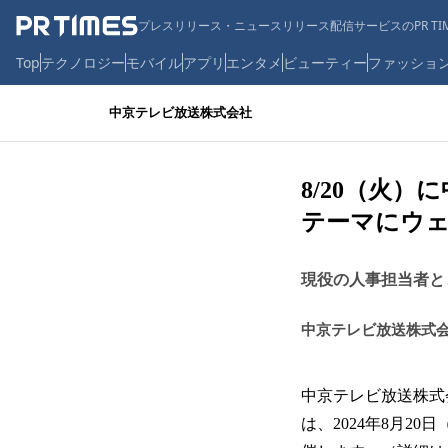
プレスリリース・ニュースリリース配信サービスのPR TIM
Top
テクノロジー
モバイル
アプリ
エンタメ
ビューティー
ファッショ
中京テレビ放送株式会社
8/20（火
テーマにウ
現役の人事担当者と
中京テレビ放送株式
中京テレビ放送株式
は、2024年8⽉2