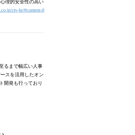
、⼼理的安全性の⾼い
.co.jp/ctv-hr/#content-0
⾄るまで幅広い⼈事
バースを活⽤したオン
ト開発も⾏っており
い。