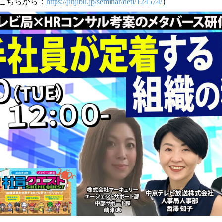
こちらから：
https://jinjibu.jp/seminar/detl/124574/
）
読
み
込
み
中
で
す