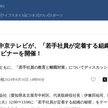
ES
ン
ライフスタイル
ビジネス
グルメ
スポーツ
）に中京テレビが、「若手社員が定着する組
ェビナーを開催！
ともに、「若手社員の教育と離職対策」についてディスカッシ
会社
2024年8月16日 14時00分
い
い
ね
会社（愛知県名古屋市中村区、代表取締役社⻑：伊豫⽥祐司、
！
数
0⽇（火）12:00〜13:00に「若手社員が定着する組織の秘密」を
を