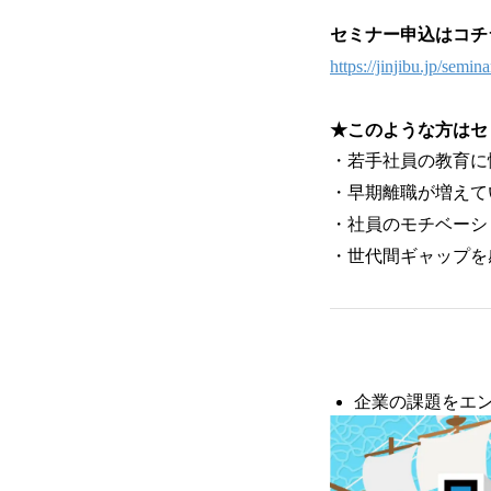
セミナー申込はコチ
https://jinjibu.jp/semin
★このような方はセ
・若⼿社員の教育に
・早期離職が増え
・社員のモチベーシ
・世代間ギャップを
企業の課題をエ