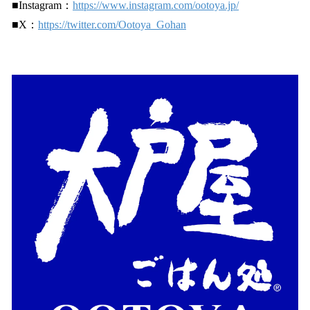
■Instagram：
https://www.instagram.com/ootoya.jp/
■X：
https://twitter.com/Ootoya_Gohan