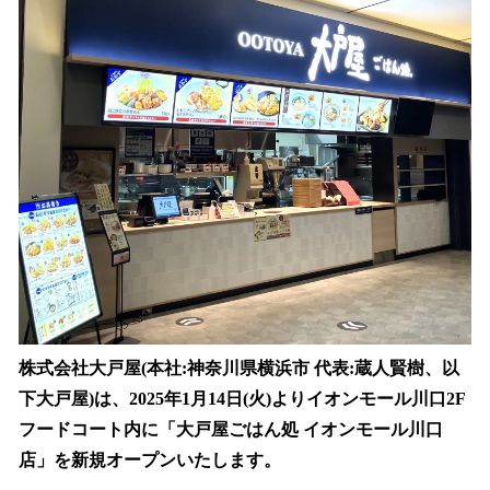
を
読
み
込
み
中
で
す
株式会社大戸屋(本社:神奈川県横浜市 代表:蔵人賢樹、以
下大戸屋)は、2025年1月14日(火)よりイオンモール川口2F
フードコート内に「大戸屋ごはん処 イオンモール川口
店」を新規オープンいたします。