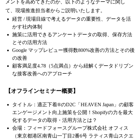
メントを高めてきたのか、以下のようなテーマに関し
て、現場推進担当者からご説明いたします。
経営 / 現場目線で考えるデータの重要性、データを活
かす社内体制
施策に活用できるアンケートデータの取得、保存方法
とその活用方法
Google マップレビュー獲得数800%改善の方法とその後
の改善
顧客満足度4.78（5点満点）から紐解くデータドリブン
な接客改善へのアプローチ
【オフラインセミナー概要】
タイトル：適正下着®のD2C「HEAVEN Japan」の顧客
エンゲージメント向上施策を公開！Shopifyの力を最大
化するデータの取得・活用方法とは？
会場：フィードフォースグループ株式会社 オフィス
（東京都港区南青山一丁目2番6号 ラティス青山スクエ