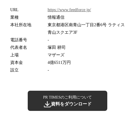
URL
https://www.feedforce.jp/
業種
情報通信
本社所在地
東京都港区南青山一丁目2番6号 ラティス
青山スクエア3F
電話番号
-
代表者名
塚田 耕司
上場
マザーズ
資本金
4億6511万円
設立
-
PR TIMESのご利用について
資料をダウンロード