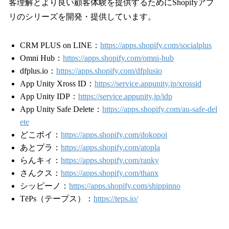
客理解とより良い顧客体験を提供するためにShopifyアプ
リのシリーズを開発・提供しています。
CRM PLUS on LINE：
https://apps.shopify.com/socialplus
Omni Hub：
https://apps.shopify.com/omni-hub
dfplus.io：
https://apps.shopify.com/dfplusio
App Unity Xross ID：
https://service.appunity.jp/xrossid
App Unity IDP：
https://service.appunity.jp/idp
App Unity Safe Delete：
https://apps.shopify.com/au-safe-del
ete
どこポイ：
https://apps.shopify.com/dokopoi
あとプラ：
https://apps.shopify.com/atopla
らんキィ：
https://apps.shopify.com/ranky
さんクス：
https://apps.shopify.com/thanx
シッピーノ：
https://apps.shopify.com/shippinno
TēPs（テープス）：
https://teps.io/