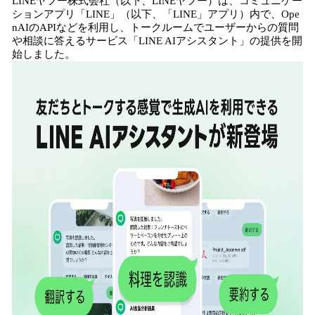
LINEヤフー株式会社（以下、LINEヤフー）は、コミュニケー
！
ションアプリ「LINE」（以下、「LINE」アプリ）内で、Ope
数
nAIのAPIなどを利用し、トークルームでユーザーからの質問
を
や相談に答えるサービス「LINE AIアシスタント」の提供を開
読
始しました。
み
込
み
中
で
す