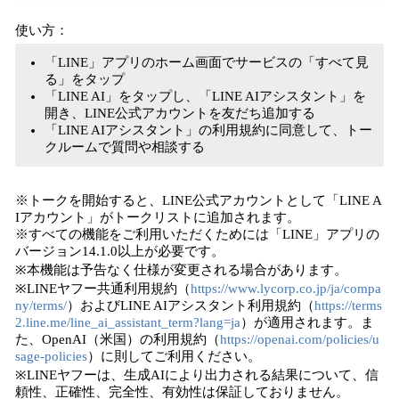
使い方：
「LINE」アプリのホーム画面でサービスの「すべて見
る」をタップ
「LINE AI」をタップし、「LINE AIアシスタント」を
開き、LINE公式アカウントを友だち追加する
「LINE AIアシスタント」の利用規約に同意して、トー
クルームで質問や相談する
※トークを開始すると、LINE公式アカウントとして「LINE A
Iアカウント」がトークリストに追加されます。
※すべての機能をご利用いただくためには「LINE」アプリの
バージョン14.1.0以上が必要です。
※本機能は予告なく仕様が変更される場合があります。
※LINEヤフー共通利用規約（
https://www.lycorp.co.jp/ja/compa
ny/terms/
）およびLINE AIアシスタント利用規約（
https://terms
2.line.me/line_ai_assistant_term?lang=ja
）が適用されます。ま
た、OpenAI（米国）の利用規約（
https://openai.com/policies/u
sage-policies
）に則してご利用ください。
※LINEヤフーは、生成AIにより出力される結果について、信
頼性、正確性、完全性、有効性は保証しておりません。